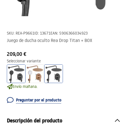
SKU
:
REA-P9661
ID
:
13671
EAN
:
5906366034923
Juego de ducha oculto Rea Drop Titan + BOX
209,00 €
Seleccionar variante
Envío mañana.
Preguntar por el producto
Descripción del producto