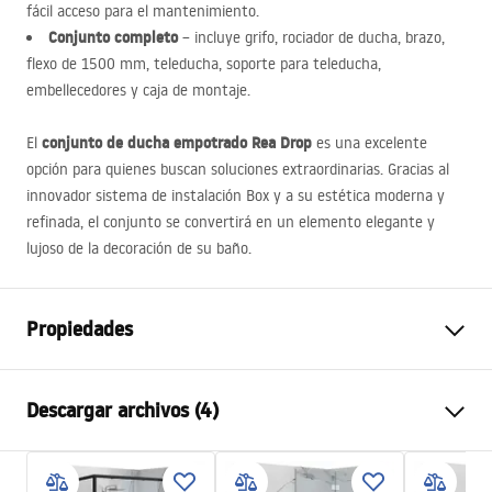
fácil acceso para el mantenimiento.
Conjunto completo
– incluye grifo, rociador de ducha, brazo,
flexo de 1500 mm, teleducha, soporte para teleducha,
embellecedores y caja de montaje.
conjunto de ducha empotrado Rea Drop
El
es una excelente
opción para quienes buscan soluciones extraordinarias. Gracias al
innovador sistema de instalación Box y a su estética moderna y
refinada, el conjunto se convertirá en un elemento elegante y
lujoso de la decoración de su baño.
Propiedades
Color
Titanio
Descargar archivos (4)
Material
Aluminio , Plástico, Latón
Tipo de grifo
Monomando
Información de seguridad