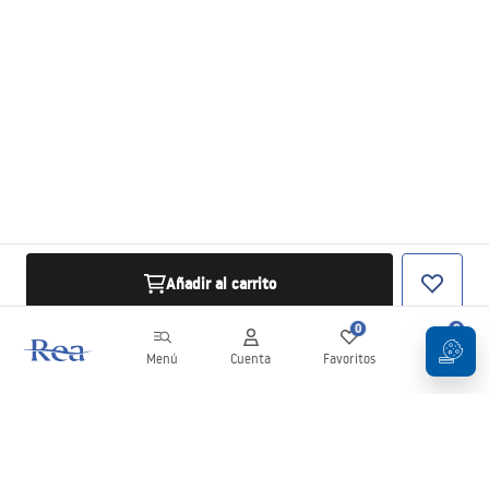
Añadir al carrito
0
0
Menú
Cuenta
Favoritos
Carrito
Boletín
¡Mantente al día con novedades y promociones!