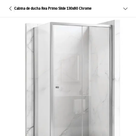
Cabina de ducha Rea Primo Slide 130x80 Chrome