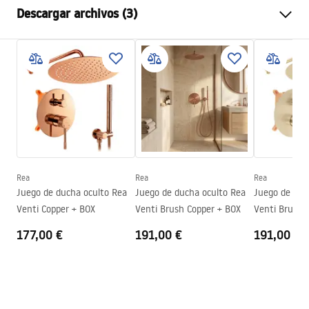
Descargar archivos (3)
Color
Cromo
Tipo de cabina
Esquina
Warunki bezpieczeństwa
Color del vidrio
Transparent 4mm
WARUNKI BEZPIECZENSTWA KABINY DRZWI
Método de apertura
Corredizo
PARAWANY.pdf
Seria
Primo
Montaje
En el plato de ducha o en el
Instrucciones de montaje
suelo
Kabina Primo Slide.pdf
Altura
1900
mm
Rea
Rea
Rea
Dirección de la cabina
Izquierda o Derecha
Juego de ducha oculto Rea
Juego de ducha oculto Rea
Juego de duc
Dibujo técnico
Venti Copper + BOX
Venti Brush Copper + BOX
Venti Brush 
Garantía
2 años
PRIMO SLIDE WITH SIDE PANEL.pdf
177,00 €
191,00 €
191,00 €
Revestimiento Easy Clean
No