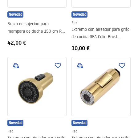
Novedad
Novedad
Rea
Brazo de sujeción para
Extremo con aireador para grifo
mampara de ducha 150 cm Rea
de cocina REA Colin Brush
Gold
42,00 €
Copper
30,00 €
Novedad
Novedad
Rea
Rea
Extremo con aireador para grifo
Extremo con aireador para grifo