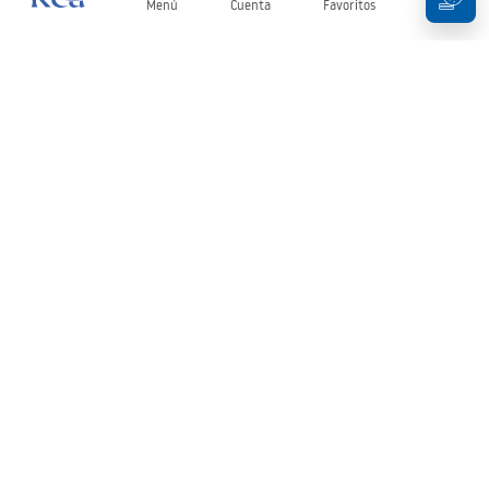
Menú
Cuenta
Favoritos
Carrito
Boletín
¡Mantente al día con novedades y promociones!
Iniciar sesión
Al introducir y confirmar tus datos, aceptas recibir el boletín de
acuerdo con lo establecido en los
Términos y condiciones
.