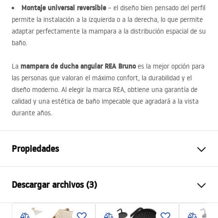
Montaje universal reversible
– el diseño bien pensado del perfil
permite la instalación a la izquierda o a la derecha, lo que permite
adaptar perfectamente la mampara a la distribución espacial de su
baño.
mampara de ducha angular
REA
Bruno
La
es la mejor opción para
las personas que valoran el máximo confort, la durabilidad y el
diseño moderno. Al elegir la marca
REA
, obtiene una garantía de
calidad y una estética de baño impecable que agradará a la vista
durante años.
Propiedades
Dimensiones (puerta x pared)
100x80
Descargar archivos (3)
Color
Oro cepillado
Tipo de cabina
Esquina
Warunki bezpieczeństwa