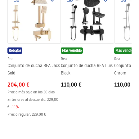
Color del vidrio
Transparent 6mm
WARUNKI BEZPIECZENSTWA KABINY DRZWI
Método de apertura
Inclinable
PARAWANY.pdf
Seria
Bruno
Montaje
En el plato de ducha o en el
Instrucciones de montaje
suelo
Instrukcja_monta__u_Kabiny_BRUNO.pdf
Altura
1950
mm
Rebajas
Más vendido
Más vendido
Dirección de la cabina
Universal
Rea
Rea
Rea
Condiciones de garantía
Conjunto de ducha REA Jack
Conjunto de ducha REA Luis
Conjunto de 
Garantía
2 años
Warranty_Terms_and_Conditions_-
Gold
Black
Chrom
_Shower_Doors__Enclosures__Panels__Bath_Screens_-
Revestimiento Easy Clean
No
204,00 €
110,00 €
110,00 €
_24.pdf
Precio más bajo en los 30 días
anteriores al descuento:
229,00
€
-
11
%
Precio regular
:
229,00 €