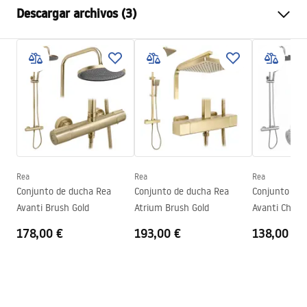
Descargar archivos (3)
Color
Cromo
Tipo de cabina
Esquina
Warunki bezpieczeństwa
Color del vidrio
Transparent 4mm
WARUNKI BEZPIECZENSTWA KABINY DRZWI
Método de apertura
Corredizo
PARAWANY.pdf
Seria
Primo
Montaje
En el plato de ducha o en el
Instrucciones de montaje
suelo
Kabina Primo Slide.pdf
Altura
1900
mm
Rea
Rea
Rea
Dirección de la cabina
Izquierda o Derecha
Conjunto de ducha Rea
Conjunto de ducha Rea
Conjunto de 
Dibujo técnico
Avanti Brush Gold
Atrium Brush Gold
Avanti Chro
Garantía
2 años
PRIMO SLIDE WITH SIDE PANEL.pdf
178,00 €
193,00 €
138,00 €
Revestimiento Easy Clean
No