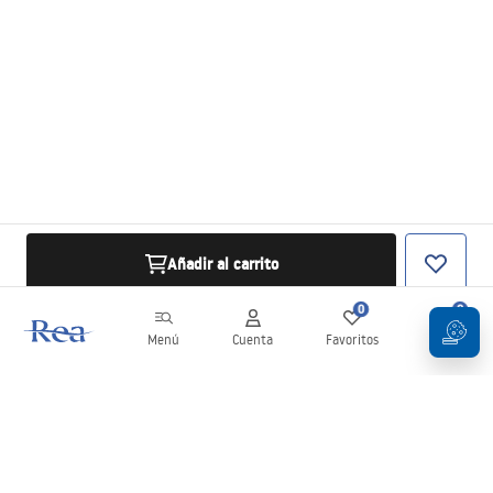
Añadir al carrito
0
0
Menú
Cuenta
Favoritos
Carrito
Boletín
¡Mantente al día con novedades y promociones!