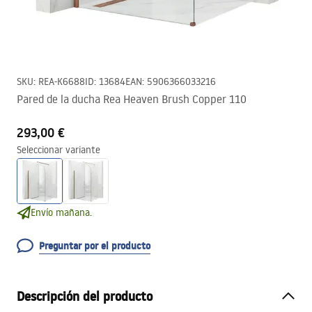
SKU
:
REA-K6688
ID
:
13684
EAN
:
5906366033216
Pared de la ducha Rea Heaven Brush Copper 110
293,00 €
Seleccionar variante
Envío mañana.
Preguntar por el producto
Descripción del producto