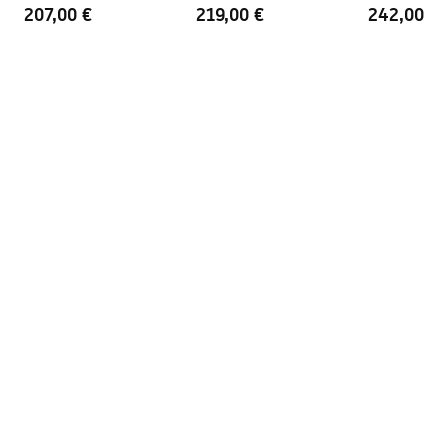
Brush Copper
207,00 €
219,00 €
242,00 €
Instrukcja montażu
Instrukcja_monta__u___cianki_Heaven.pdf