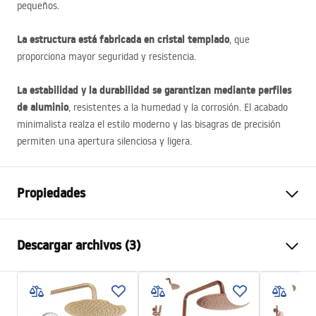
pequeños.
La estructura está fabricada en cristal templado
, que
proporciona mayor seguridad y resistencia.
La estabilidad y la durabilidad se garantizan mediante perfiles
de aluminio
, resistentes a la humedad y la corrosión. El acabado
minimalista realza el estilo moderno y las bisagras de precisión
permiten una apertura silenciosa y ligera.
Propiedades
Dimensiones (puerta x pared)
90x90
Descargar archivos (3)
Color
Cromo
Tipo de cabina
Esquina
Warunki bezpieczeństwa
Color del vidrio
Transparent 4mm
WARUNKI BEZPIECZENSTWA KABINY DRZWI