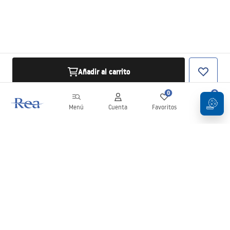
Añadir al carrito
0
0
Menú
Cuenta
Favoritos
Carrito
Boletín
¡Mantente al día con novedades y promociones!