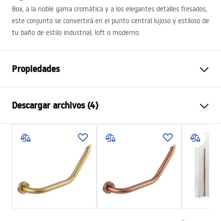
Box, a la noble gama cromática y a los elegantes detalles fresados,
este conjunto se convertirá en el punto central lujoso y estiloso de
tu baño de estilo industrial, loft o moderno.
Propiedades
Color
Cobre cepillado
Descargar archivos (4)
Material
Latón, ABS
Tipo de grifo
Monomando
Información de seguridad
Método de instalación
Empotrada
Safety_Information_Shower_set.pdf
Ajuste de altura
Sí
Salida para bañera
No
Condiciones de garantía
Regulación de presión
Sí
Warranty_Terms_and_Conditions_Faucets_-_5.pdf
Sistema Anti-Calc
Sí