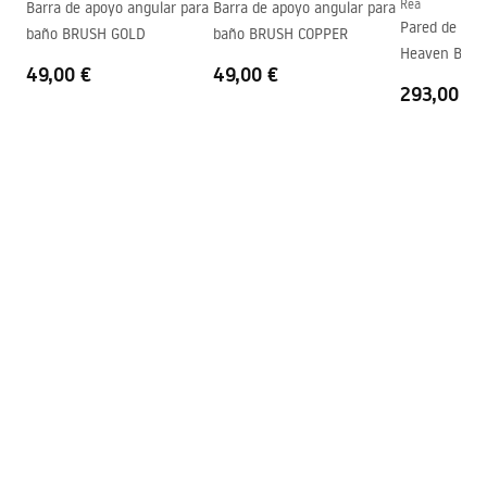
Tecnología de recubrimiento
PVD
Rea
Barra de apoyo angular para
Barra de apoyo angular para
Instrucciones de montaje
Pared de la 
baño BRUSH GOLD
baño BRUSH COPPER
Garantía
5 años
shower_set.pdf
Heaven Brus
49,00 €
49,00 €
293,00 €
Pielęgnacja
Pielegnacja.pdf