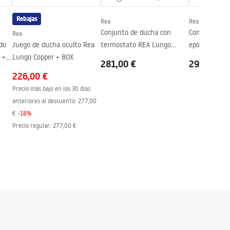
Rebajas
Rea
Rea
Conjunto de ducha con
Conjunto de 
Rea
do
Juego de ducha oculto Rea
termostato REA Lungo
eportado ocu
 +
Lungo Copper + BOX
Copper
Copper + BOX
281,00 €
295,00 €
226,00 €
Precio más bajo en los 30 días
anteriores al descuento:
277,00
€
-
18
%
Precio regular
:
277,00 €