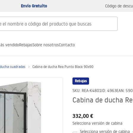
Envío Gratuito
Código de descu
ás vendido
Rebajas
Sobre nosotros
Contacto
 ducha cuadradas
Cabina de ducha Rea Punto Black 90x90
Rebajas
SKU
:
REA-K4801
ID
:
4963
EAN
:
590
Cabina de ducha Re
332,00 €
Selecciona versión de cabina
Selecciona versión de cabina