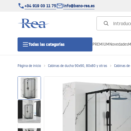
+34 919 03 11 75
info@bano-rea.es
PREMIUM
Novedades
M
Todas las categorías
Página de inicio
Cabinas de ducha 90x90, 80x80 y otras
Cabinas de
Cabinas de ducha
Puertas de ducha
Platos de ducha
Drenajes lineales