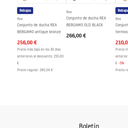
Revestimiento Easy Clean
No
Rebajas
Rebaja
Rea
Conjunto de ducha REA
Rea
Rea
Conjunto de ducha REA
BERGAMO OLD BLACK
Conjun
BERGAMO antique bronze
termos
266,00 €
gold
256,00 €
210,0
Precio más bajo en los 30 días
Precio m
anteriores al descuento:
255,00
anterior
€
€
-
5
%
Precio regular
:
280,00 €
Precio r
Boletín