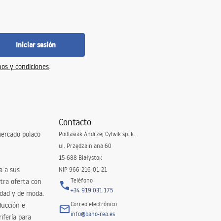
Iniciar sesión
os y condiciones
.
Contacto
ercado polaco
Podlasiak Andrzej Cylwik sp. k.
ul. Przędzalniana 60
15-688 Białystok
a a sus
NIP 966-216-01-21
Teléfono
tra oferta con
+34 919 031 175
idad y de moda.
Correo electrónico
ducción e
info@bano-rea.es
ifería para