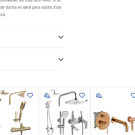
onalidad del más alto nivel. Si su
de ducha es ideal para usted. Este
eza.
nt 4mm
de ducha o en el suelo