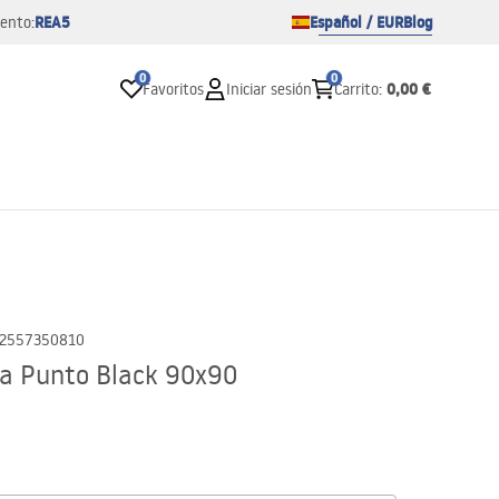
REA5
Español / EUR
Blog
ento:
0
0
0,00 €
Favoritos
Iniciar sesión
Carrito
:
2557350810
a Punto Black 90x90