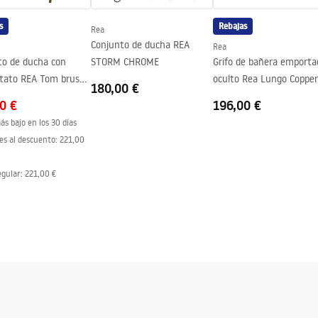
s
Rebajas
Rea
Conjunto de ducha REA
Rea
to de ducha con
STORM CHROME
Grifo de bañera emporta
tato REA Tom brush
oculto Rea Lungo Copper
180,00 €
BOX
0 €
196,00 €
ás bajo en los 30 días
es al descuento:
221,00
egular
:
221,00 €