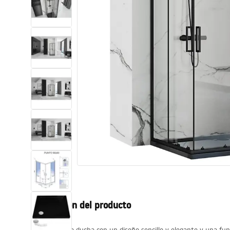
Inodoro, Bidé
Lavabos
Bañeras y mamparas
Grifería
Ducha
Cocina
Accesorios de baño
Descripción del producto