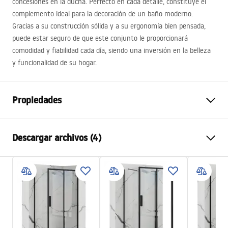
concesiones en la ducha. Perfecto en cada detalle, constituye el
complemento ideal para la decoración de un baño moderno.
Gracias a su construcción sólida y a su ergonomía bien pensada,
puede estar seguro de que este conjunto le proporcionará
comodidad y fiabilidad cada día, siendo una inversión en la belleza
y funcionalidad de su hogar.
Propiedades
Color
Oro cepillado
Descargar archivos (4)
Material
Latón, ABS
Tipo de grifo
Monomando
Información de seguridad
Método de instalación
Expuesta
Safety_Information_Shower_set.pdf
Ajuste de altura
Sí
Altura mín.
805
mm
Condiciones de garantía
Altura máx.
1145
mm