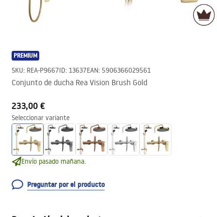
PREMIUM
SKU
:
REA-P9667
ID
:
13637
EAN
:
5906366029561
Conjunto de ducha Rea Vision Brush Gold
233,00 €
Seleccionar variante
Envío pasado mañana.
Preguntar por el producto