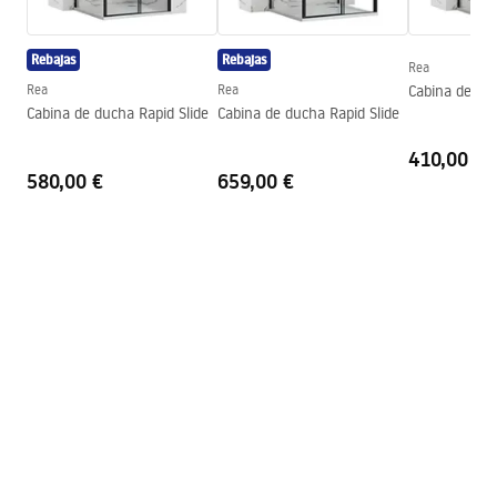
Warranty_Terms_and_Conditions_Faucets_-_5.pdf
Salida para bañera
Sí, orientable
Rebajas
Rebajas
Regulación de presión
Sí
Rea
Instrucciones de montaje
Rea
Rea
Cabina de du
Sistema Anti-Calc
Sí
shower_set.pdf
Cabina de ducha Rapid Slide
Cabina de ducha Rapid Slide
Tecnología de recubrimiento
PVD
410,00 €
Distancia entre conexiones
150
mm
580,00 €
Pielęgnacja
659,00 €
Garantía
5 años
Pielegnacja.pdf