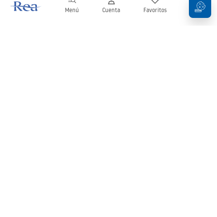
Menú
Cuenta
Favoritos
Carrito
Boletín
¡Mantente al día con novedades y promociones!
Iniciar sesión
Al introducir y confirmar tus datos, aceptas recibir el boletín de
acuerdo con lo establecido en los
Términos y condiciones
.