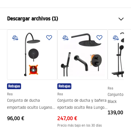
Dimensiones (puerta x pared)
110
Descargar archivos (1)
Color
Cobre cepillado
Tipo de cabina
Walk-in
Instrukcja montażu
Color del vidrio
Transparent 8mm
Instrukcja_monta__u___cianki_Flexi.pdf
Seria
Flexi
Montaje
En el plato de ducha o en el
suelo
Altura
1950
mm
Dirección de la cabina
Universal
Rebajas
Rebajas
Rea
Garantía
2 años
Rea
Rea
Conjunto de 
Conjunto de ducha
Conjunto de ducha y bañera
Black
Revestimiento Easy Clean
Sí, en un lado del panel
emportado oculto Lugano
eportado oculto Rea Lungo
139,00 €
Black Rea +BOX
Black + BOX
96,00 €
247,00 €
Precio más bajo en los 30 días