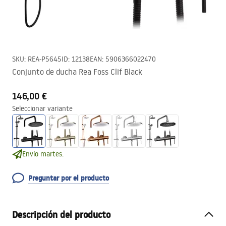
SKU
:
REA-P5645
ID
:
12138
EAN
:
5906366022470
Conjunto de ducha Rea Foss Clif Black
146,00 €
Seleccionar variante
Envío martes.
Preguntar por el producto
Descripción del producto