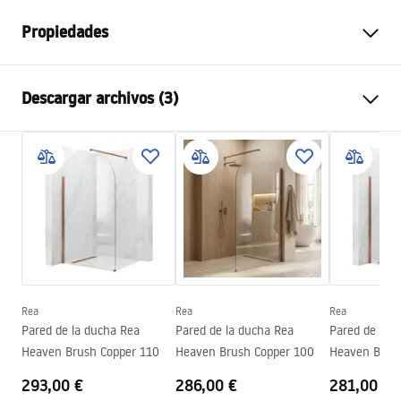
Propiedades
Color
Negro
Descargar archivos (3)
Material
Latón, ABS
Tipo de grifo
Monomando
Información de seguridad
Método de instalación
Expuesta
Safety_Information_Shower_set.pdf
Ajuste de altura
Sí
Altura mín.
930
mm
Condiciones de garantía
Altura máx.
1310
mm
Warranty_Terms_and_Conditions_Faucets_-_5.pdf
Salida para bañera
No
Regulación de presión
Sí
Rea
Rea
Rea
Instrucciones de montaje
Pared de la ducha Rea
Pared de la ducha Rea
Pared de la 
Sistema Anti-Calc
Sí
shower_set.pdf
Heaven Brush Copper 110
Heaven Brush Copper 100
Heaven Brus
Tecnología de recubrimiento
Electroplating
293,00 €
286,00 €
281,00 €
Distancia entre conexiones
150
mm