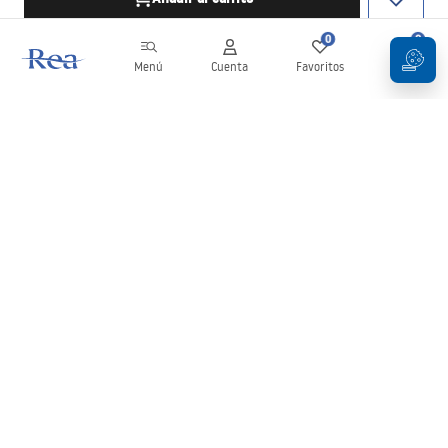
0
0
Menú
Cuenta
Favoritos
Carrito
Boletín
¡Mantente al día con novedades y promociones!
Iniciar sesión
Al introducir y confirmar tus datos, aceptas recibir el boletín de
acuerdo con lo establecido en los
Términos y condiciones
.