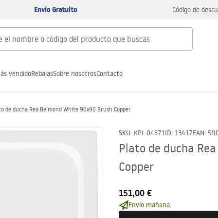
Envío Gratuito
Código de descu
ás vendido
Rebajas
Sobre nosotros
Contacto
to de ducha Rea Belmond White 90x90 Brush Copper
SKU
:
KPL-04371
ID
:
13417
EAN
:
59
Plato de ducha Re
Copper
151,00 €
Envío mañana.