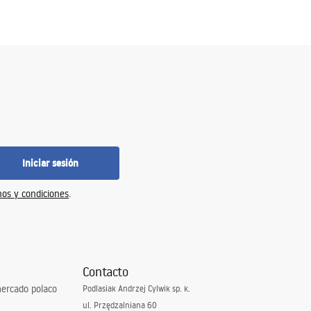
Iniciar sesión
os y condiciones
.
Contacto
ercado polaco
Podlasiak Andrzej Cylwik sp. k.
ul. Przędzalniana 60