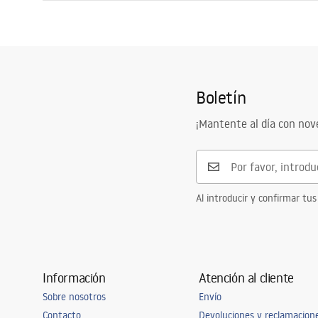
Longitud
900
mm
Instrucciones de montaje
Anchura
900
mm
Shower tray.pdf
Altura
55
mm
Método de instalación
En el suelo
Boletín
Diámetro del desagüe
90
mm
Recortable
No
¡Mantente al día con no
Sifón incluido
Sí
Garantía
2 años
Al introducir y confirmar tus
Información
Atención al cliente
Sobre nosotros
Envío
Contacto
Devoluciones y reclamacion