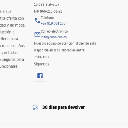
15-688 Białystok
a a sus
NIP 966-216-01-21
Teléfono
tra oferta con
+34 919 031 175
idad y de moda.
Correo electrónico
ducción e
info@bano-rea.es
ifería para
Nuestro equipo de atención al cliente está
en muchos años
disponible en días laborables entre:
 que todos
7:00–15:30
% seguros para
Síguenos
uncionales.
30 días para devolver