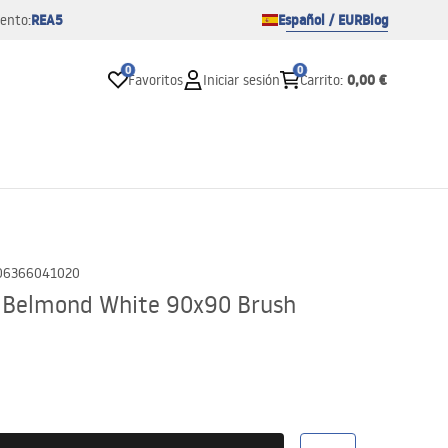
REA5
Español / EUR
Blog
ento:
0
0
0,00 €
Favoritos
Iniciar sesión
Carrito
:
06366041020
a Belmond White 90x90 Brush