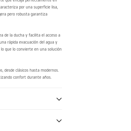
gante que encaja perfectamente en
aracteriza por una superficie lisa,
igera pero robusta garantiza
a de la ducha y facilita el acceso a
 una rápida evacuación del agua y
, lo que lo convierte en una solución
os, desde clásicos hasta modernos.
ntizando confort durante años.