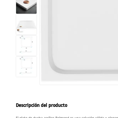
Inodoro, Bidé
Lavabos
Bañeras y mamparas
Grifería
Ducha
Cocina
Accesorios de baño
Descripción del producto