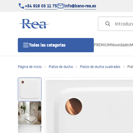
+34 919 03 11 75
info@bano-rea.es
PREMIUM
Novedades
M
Todas las categorías
Página de inicio
Platos de ducha
Platos de ducha cuadrados
Pla
Cabinas de ducha
Puertas de ducha
Platos de ducha
Drenajes lineales