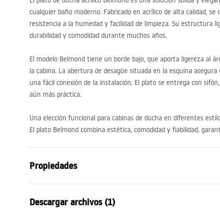
El plato de ducha acrílico Belmond es una solución sólida y ele
cualquier baño moderno. Fabricado en acrílico de alta calidad, se c
resistencia a la humedad y facilidad de limpieza. Su estructura l
durabilidad y comodidad durante muchos años.
El modelo Belmond tiene un borde bajo, que aporta ligereza al áre
la cabina. La abertura de desagüe situada en la esquina asegura
una fácil conexión de la instalación. El plato se entrega con sifón
aún más práctica.
Una elección funcional para cabinas de ducha en diferentes estil
El plato Belmond combina estética, comodidad y fiabilidad, gara
Propiedades
Color
Blanco
Descargar archivos (1)
Material
Acrílico