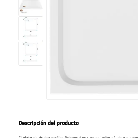
Inodoro, Bidé
Lavabos
Bañeras y mamparas
Grifería
Ducha
Cocina
Accesorios de baño
Descripción del producto