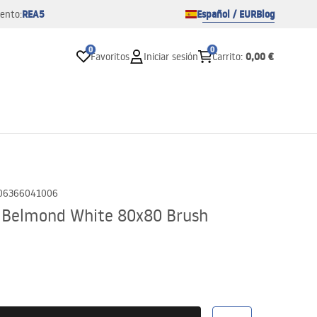
REA5
Español / EUR
Blog
ento:
0
0
0,00 €
Favoritos
Iniciar sesión
Carrito
:
06366041006
 Belmond White 80x80 Brush