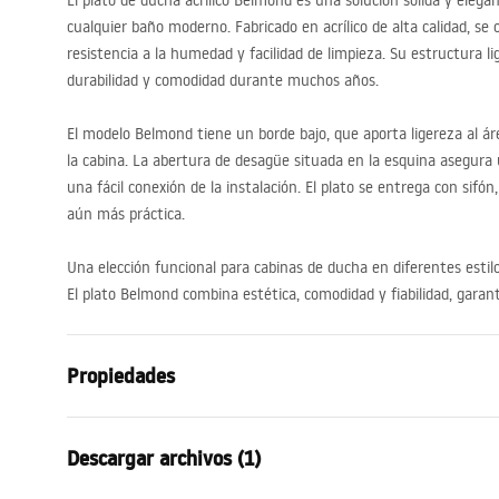
El plato de ducha acrílico Belmond es una solución sólida y ele
cualquier baño moderno. Fabricado en acrílico de alta calidad, se c
resistencia a la humedad y facilidad de limpieza. Su estructura l
durabilidad y comodidad durante muchos años.
El modelo Belmond tiene un borde bajo, que aporta ligereza al áre
la cabina. La abertura de desagüe situada en la esquina asegura
una fácil conexión de la instalación. El plato se entrega con sifón
aún más práctica.
Una elección funcional para cabinas de ducha en diferentes estil
El plato Belmond combina estética, comodidad y fiabilidad, gara
Propiedades
Color
Blanco
Descargar archivos (1)
Material
Acrílico