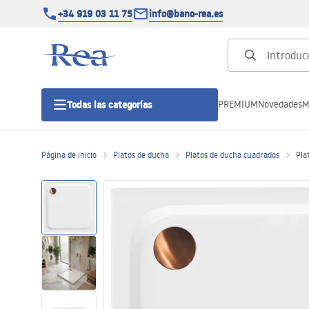
+34 919 03 11 75
info@bano-rea.es
PREMIUM
Novedades
M
Todas las categorías
Página de inicio
Platos de ducha
Platos de ducha cuadrados
Pla
Cabinas de ducha
Puertas de ducha
Platos de ducha
Drenajes lineales