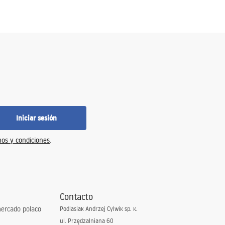
Iniciar sesión
os y condiciones
.
Contacto
ercado polaco
Podlasiak Andrzej Cylwik sp. k.
ul. Przędzalniana 60