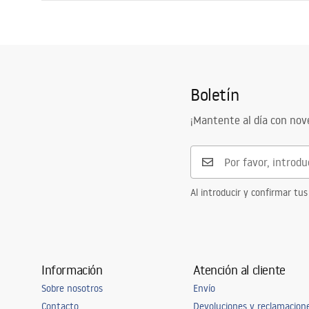
Longitud
800
mm
Instrucciones de montaje
Anchura
800
mm
Shower tray.pdf
Altura
50
mm
Método de instalación
En el suelo
Boletín
Diámetro del desagüe
90
mm
Recortable
No
¡Mantente al día con no
Sifón incluido
Sí
Garantía
2 años
Al introducir y confirmar tus
Información
Atención al cliente
Sobre nosotros
Envío
Contacto
Devoluciones y reclamacion