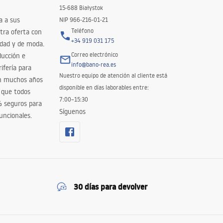
15-688 Białystok
a a sus
NIP 966-216-01-21
Teléfono
tra oferta con
+34 919 031 175
idad y de moda.
Correo electrónico
ducción e
info@bano-rea.es
ifería para
Nuestro equipo de atención al cliente está
en muchos años
disponible en días laborables entre:
 que todos
7:00–15:30
% seguros para
Síguenos
uncionales.
30 días para devolver