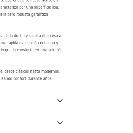
gante que encaja perfectamente en
aracteriza por una superficie lisa,
igera pero robusta garantiza
a de la ducha y facilita el acceso a
 una rápida evacuación del agua y
, lo que lo convierte en una solución
os, desde clásicos hasta modernos.
ntizando confort durante años.