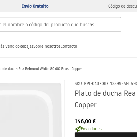
Envío Gratuito
Código de descu
ás vendido
Rebajas
Sobre nosotros
Contacto
to de ducha Rea Belmond White 80x80 Brush Copper
SKU
:
KPL-04370
ID
:
13399
EAN
:
59
Plato de ducha Rea
Copper
146,00 €
Envío lunes.