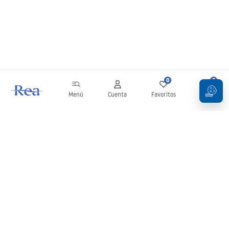
0
0
Menú
Cuenta
Favoritos
Carrito
Boletín
¡Mantente al día con novedades y promociones!
Iniciar sesión