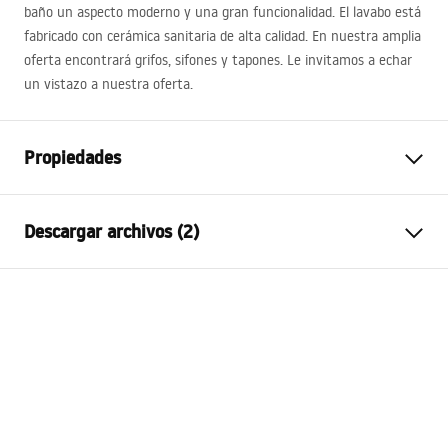
baño un aspecto moderno y una gran funcionalidad. El lavabo está
fabricado con cerámica sanitaria de alta calidad. En nuestra amplia
oferta encontrará grifos, sifones y tapones. Le invitamos a echar
un vistazo a nuestra oferta.
Propiedades
Método de instalación
Sobre encimera
Descargar archivos (2)
Material
Cerámica sanitaria
Color
Blanco, Blanco/Negro
Instrucciones de montaje
Acabado
Brillo
Basin.pdf
Longitud
605
mm
Anchura
410
mm
Condiciones de garantía
Altura
140
mm
Warranty_Terms_and_Conditions_Basins_-_5.pdf
Sügavus
120
mm