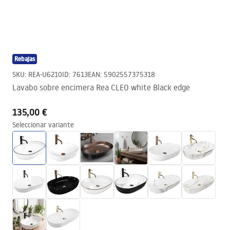
Rebajas
SKU
:
REA-U6210
ID
:
7613
EAN
:
5902557375318
Lavabo sobre encimera Rea CLEO white Black edge
135,00 €
Seleccionar variante