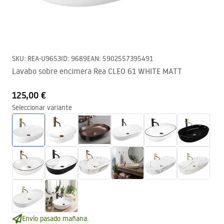
SKU
:
REA-U9653
ID
:
9689
EAN
:
5902557395491
Lavabo sobre encimera Rea CLEO 61 WHITE MATT
125,00 €
Seleccionar variante
Envío pasado mañana.