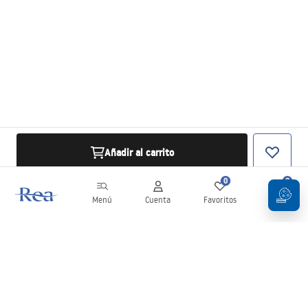
Añadir al carrito
0
0
Menú
Cuenta
Favoritos
Carrito
Boletín
¡Mantente al día con novedades y promociones!