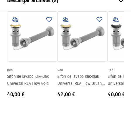
Descargar archivos (2)
Material
Cerámica sanitaria
Color
Blanco
Instrucciones de montaje
Acabado
Mate
Basin.pdf
Longitud
605
mm
Anchura
410
mm
Condiciones de garantía
Altura
140
mm
Warranty_Terms_and_Conditions_Basins_-_5.pdf
Sügavus
120
mm
Forma
Ovalado
Rea
Rea
Rea
Sifón de lavabo Klik-Klak
Sifón de lavabo Klik-Klak
Sifón de lava
Agujero del grifo
No
Universal REA Flow Gold
Universal REA Flow Brush
Universal RE
Agujero de desbordamiento
No
Gold
40,00 €
42,00 €
40,00 €