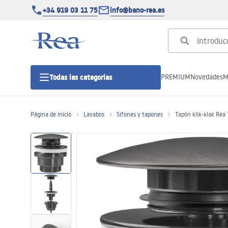
+34 919 03 11 75
info@bano-rea.es
PREMIUM
Novedades
M
Todas las categorías
Página de inicio
Lavabos
Sifones y tapones
Tapón klik-klak Rea 
Cabinas de ducha
Puertas de ducha
Platos de ducha
Drenajes lineales