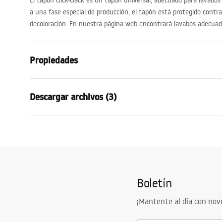
El tapón click-clack es un tapón universal, adecuado para lavabos
a una fase especial de producción, el tapón está protegido contra l
decoloración. En nuestra página web encontrará lavabos adecuad
Propiedades
Variante de enchufe
sin orificio 
Descargar archivos (3)
Material
latón
Color
Titán
Condiciones de garantía
Infor
Garantía
2 años
Warranty_Terms_and_Conditions_
Warra
Acabado
cepillado
Siphons_-_24.pdf
Plugs_
Tecnología de recubrimiento
PVD
Boletín
Diámetro de apertura del lavabo
45
mm
Instrucciones de montaje
Plug_and_Siphon.pdf
¡Mantente al día con no