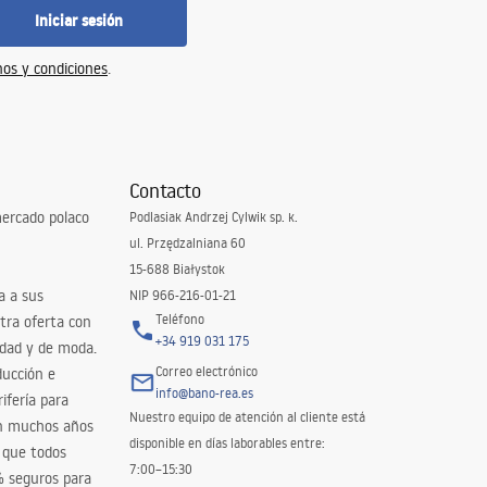
Iniciar sesión
os y condiciones
.
Contacto
ercado polaco
Podlasiak Andrzej Cylwik sp. k.
ul. Przędzalniana 60
15-688 Białystok
a a sus
NIP 966-216-01-21
Teléfono
tra oferta con
+34 919 031 175
idad y de moda.
Correo electrónico
ducción e
info@bano-rea.es
ifería para
Nuestro equipo de atención al cliente está
en muchos años
disponible en días laborables entre:
 que todos
7:00–15:30
% seguros para