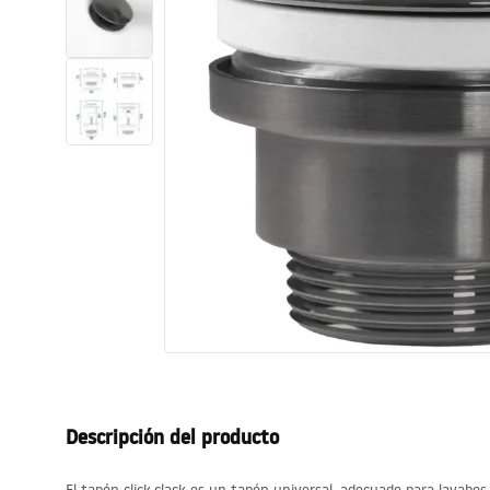
Inodoro, Bidé
Lavabos
Bañeras y mamparas
Grifería
Ducha
Cocina
Accesorios de baño
Descripción del producto