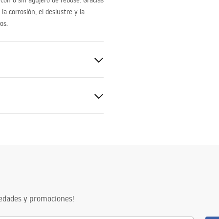
 con o sin agujero de rebose. Gracias
a corrosión, el deslustre y la
os.
de rebose
mación de seguridad
nty_Terms_and_Conditions_
and_Siphons.pdf
vedades y promociones!