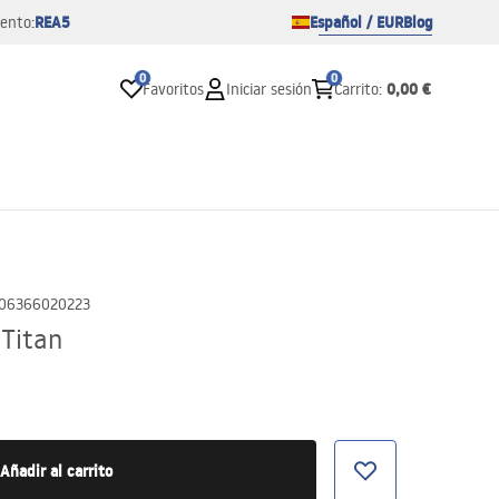
REA5
Español / EUR
Blog
ento:
0
0
0,00 €
Favoritos
Iniciar sesión
Carrito
:
06366020223
 Titan
Añadir al carrito