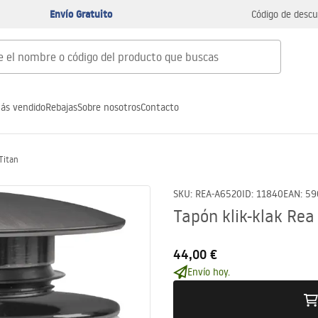
Envío Gratuito
Código de descu
ás vendido
Rebajas
Sobre nosotros
Contacto
Titan
SKU
:
REA-A6520
ID
:
11840
EAN
:
59
Tapón klik-klak Rea
44,00 €
Envío hoy.