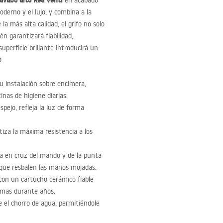
lavabo alto Rea Venti
en acabado
oderno y el lujo, y combina a la
la más alta calidad, el grifo no solo
én garantizará fiabilidad,
uperficie brillante introducirá un
o.
u instalación sobre encimera,
nas de higiene diarias.
spejo, refleja la luz de forma
za la máxima resistencia a los
da en cruz del mando y de la punta
o que resbalen las manos mojadas.
con un cartucho cerámico fiable
emas durante años.
 el chorro de agua, permitiéndole