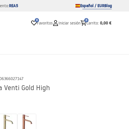
REA5
Español / EUR
Blog
ento:
0
0
0,00 €
Favoritos
Iniciar sesión
Carrito
:
06366027147
a Venti Gold High