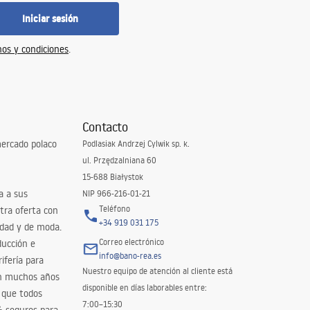
Iniciar sesión
os y condiciones
.
Contacto
ercado polaco
Podlasiak Andrzej Cylwik sp. k.
ul. Przędzalniana 60
15-688 Białystok
a a sus
NIP 966-216-01-21
Teléfono
tra oferta con
+34 919 031 175
idad y de moda.
Correo electrónico
ducción e
info@bano-rea.es
ifería para
Nuestro equipo de atención al cliente está
en muchos años
disponible en días laborables entre:
 que todos
7:00–15:30