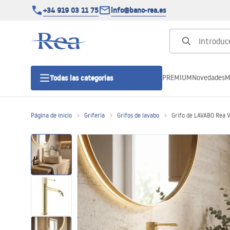
+34 919 03 11 75
info@bano-rea.es
PREMIUM
Novedades
M
Todas las categorías
Página de inicio
Grifería
Grifos de lavabo
Grifo de LAVABO Rea V
Cabinas de ducha
Puertas de ducha
Platos de ducha
Drenajes lineales