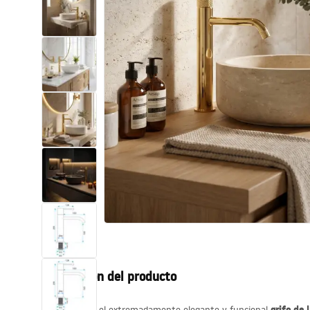
Inodoro, Bidé
Lavabos
Bañeras y mamparas
Grifería
Ducha
Cocina
Accesorios de baño
Descripción del producto