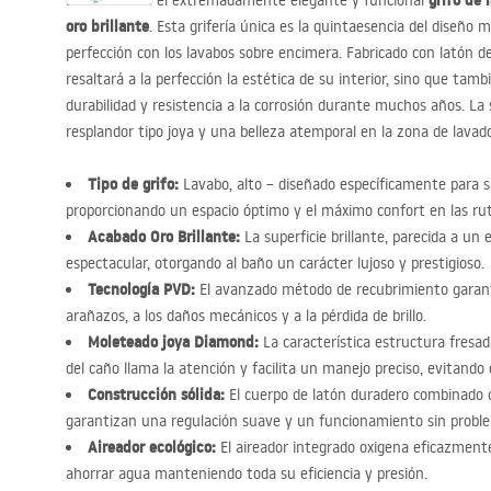
grifo de 
Presentamos el extremadamente elegante y funcional
oro brillante
. Esta grifería única es la quintaesencia del diseño m
perfección con los lavabos sobre encimera. Fabricado con latón de 
resaltará a la perfección la estética de su interior, sino que tambi
durabilidad y resistencia a la corrosión durante muchos años. La s
resplandor tipo joya y una belleza atemporal en la zona de lavad
Tipo de grifo:
Lavabo, alto – diseñado específicamente para s
proporcionando un espacio óptimo y el máximo confort en las ruti
Acabado Oro Brillante:
La superficie brillante, parecida a un e
espectacular, otorgando al baño un carácter lujoso y prestigioso.
Tecnología
PVD
:
El avanzado método de recubrimiento garanti
arañazos, a los daños mecánicos y a la pérdida de brillo.
Moleteado joya Diamond:
La característica estructura fresa
del caño llama la atención y facilita un manejo preciso, evitand
Construcción sólida:
El cuerpo de latón duradero combinado 
garantizan una regulación suave y un funcionamiento sin probl
Aireador ecológico:
El aireador integrado oxigena eficazmente
ahorrar agua manteniendo toda su eficiencia y presión.