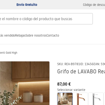
Envío Gratuito
Código de descu
ás vendido
Rebajas
Sobre nosotros
Contacto
enti Gold High
SKU
:
REA-B9781
ID
:
13456
EAN
:
59
Grifo de LAVABO Re
87,00 €
Seleccionar variante