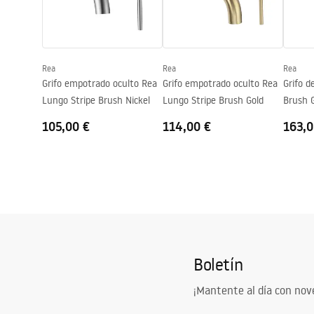
Tecnología de recubrimiento
PVD
Safety_Information_Faucets.pdf
Pieleg
Diámetro de la conexión
3/8 pulgada
Garantía
5 años
Rea
Rea
Rea
Grifo empotrado oculto Rea
Grifo empotrado oculto Rea
Grifo d
Lungo Stripe Brush Nickel
Lungo Stripe Brush Gold
Brush 
105,00 €
114,00 €
163,0
Boletín
¡Mantente al día con no