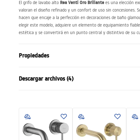
Rea Venti Oro Brillante
El grifo de lavabo alto
es una elección ex
valoran el diseño refinado y un confort de uso sin concesiones. 
hacen que encaje a la perfección en decoraciones de baño glamou
elegir este modelo, adquiere un elemento de equipamiento fiable 
estética y se convertirá en un punto central y distintivo de su c
Propiedades
Tipo de grifo
de lavabo
Descargar archivos (4)
Método de instalación
De repisa
Color
Dorado
Condiciones de garantía
Tipo de caño
Fija
Instr
Warranty_Terms_and_Conditions_
faucet
Material
Latón
Faucets_-_5.pdf
Alcance del caño
160
mm
Altura
295
mm
Información de seguridad
Pielę