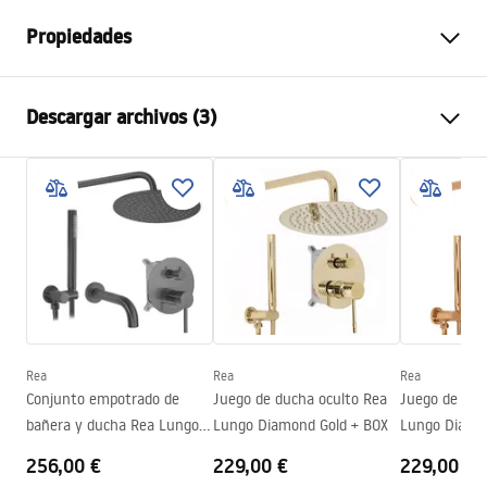
Propiedades
Tipo de grifo
de bañera
Descargar archivos (3)
Método de instalación
De pared
Color
Titanio
Instrucciones de montaje
Tipo de caño
Fija
Faucet.pdf
Material
Latón, ABS
Alcance del caño
190
mm
Warunki bezpieczeństwa
Altura
45
mm
WARUNKI BEZPIECZENSTWA BATERIE.pdf
Tecnología de recubrimiento
PVD
Diámetro de la conexión
1/2 pulgada
Rea
Rea
Rea
Condiciones de garantía
Conjunto empotrado de
Juego de ducha oculto Rea
Juego de duc
Distancia entre conexiones
150
mm
Warranty_Terms_and_Conditions_Faucets_-_5.pdf
bañera y ducha Rea Lungo
Lungo Diamond Gold + BOX
Lungo Diamo
Garantía
5 años
Titan + BOX
BOX
256,00 €
229,00 €
229,00 €