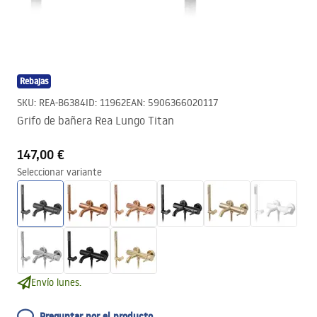
Rebajas
SKU
:
REA-B6384
ID
:
11962
EAN
:
5906366020117
Grifo de bañera Rea Lungo Titan
147,00 €
Seleccionar variante
Envío lunes.
Preguntar por el producto