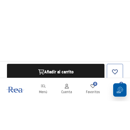
Añadir al carrito
0
0
Menú
Cuenta
Favoritos
Carrito
Boletín
¡Mantente al día con novedades y promociones!