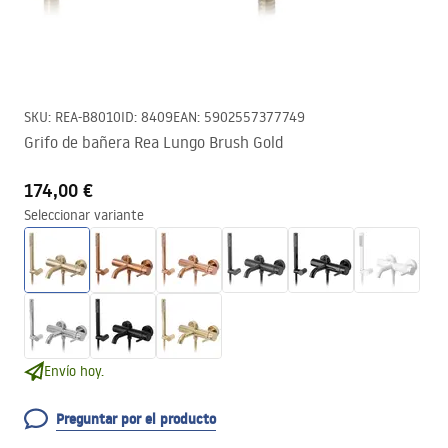
SKU
:
REA-B8010
ID
:
8409
EAN
:
5902557377749
Grifo de bañera Rea Lungo Brush Gold
174,00 €
Seleccionar variante
Envío hoy.
Preguntar por el producto