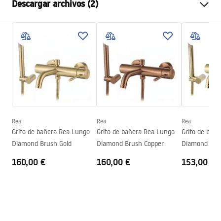
Descargar archivos (2)
Método de instalación
De pared
Color
Oro cepillado
Instrucciones de montaje
Tipo de caño
Fija
Faucet.pdf
Material
Latón, ABS
Alcance del caño
190
mm
Condiciones de garantía
Altura
45
mm
Warranty_Terms_and_Conditions_Faucets_-_5.pdf
Tecnología de recubrimiento
PVD
Diámetro de la conexión
1/2 pulgada
Rea
Rea
Rea
Grifo de bañera Rea Lungo
Grifo de bañera Rea Lungo
Grifo de bañ
Distancia entre conexiones
150
mm
Diamond Brush Gold
Diamond Brush Copper
Diamond Gol
Garantía
5 años
160,00 €
160,00 €
153,00 €