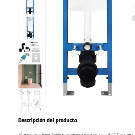
Inodoro, Bidé
Lavabos
Bañeras y mamparas
Grifería
Ducha
Cocina
Accesorios de baño
Descripción del producto