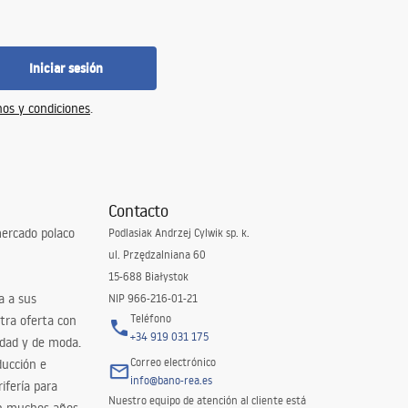
Iniciar sesión
os y condiciones
.
Contacto
ercado polaco
Podlasiak Andrzej Cylwik sp. k.
ul. Przędzalniana 60
15-688 Białystok
a a sus
NIP 966-216-01-21
Teléfono
tra oferta con
+34 919 031 175
idad y de moda.
Correo electrónico
ducción e
info@bano-rea.es
ifería para
Nuestro equipo de atención al cliente está