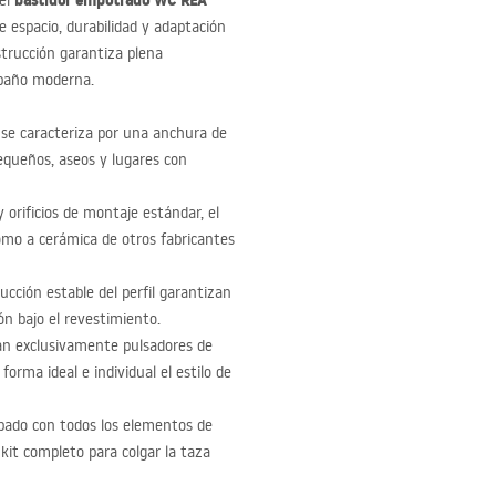
bastidor empotrado WC
REA
 el
 espacio, durabilidad y adaptación
nstrucción garantiza plena
 baño moderna.
 se caracteriza por una anchura de
equeños, aseos y lugares con
y orificios de montaje estándar, el
mo a cerámica de otros fabricantes
rucción estable del perfil garantizan
ión bajo el revestimiento.
an exclusivamente pulsadores de
forma ideal e individual el estilo de
pado con todos los elementos de
kit completo para colgar la taza