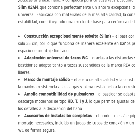
¿Buscas una base fiable y compacta para tu taza WC? Descubre
Slim 024N
, que combina perfectamente un ahorro excepcional de
universal. Fabricada con materiales de la más alta calidad, la co
estabilidad, constituyendo una excelente base para cerámica de
Construcción excepcionalmente esbelta (Slim)
– el bastidor
solo 35 cm, por lo que funciona de manera excelente en baños p
espacio de montaje limitado.
Adaptación universal de tazas WC
– gracias a las distancias 
bastidor se adapta tanto a tazas suspendidas de la marca
REA
co
líderes.
Marco de montaje sólido
– el acero de alta calidad y la const
la máxima resistencia a las cargas y plena resistencia a la corros
Amplia compatibilidad de pulsadores
– al bastidor se adapt
HD, T, I y J
descarga modernos de tipo
, lo que permite ajustar de 
los detalles a la decoración del baño.
Accesorios de instalación completos
– el producto está equi
montaje necesarios, incluido un juego de tubos de conexión y un 
WC de forma segura.