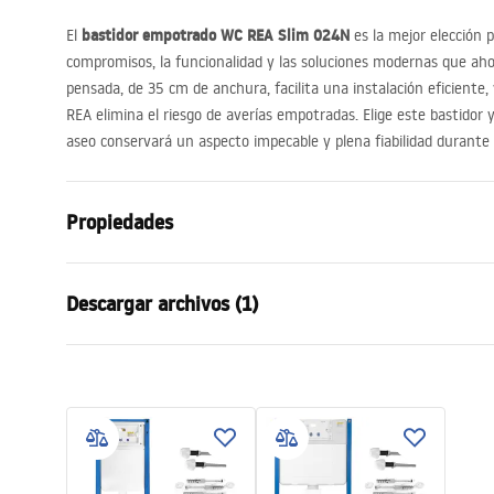
bastidor empotrado WC
REA
Slim 024N
El
es la mejor elección p
compromisos, la funcionalidad y las soluciones modernas que aho
pensada, de 35 cm de anchura, facilita una instalación eficiente, y
REA
elimina el riesgo de averías empotradas. Elige este bastidor
aseo conservará un aspecto impecable y plena fiabilidad durant
Propiedades
Tipo de marco
para tazas 
Descargar archivos (1)
Modelo
024N
Pulsanti di scarico compatibili
Tipo T, Tipo 
Instrucciones de montaje
Profundidad mínima de instalación
130 mm
Instrukcja_monta__u_i_obs__ugi_Stela__a_podtynkowego__WC_
Distancia de los tornillos de montaje
18 cm, 23 
Enjuagable
3 / 6
Alfombra insonorizante incluida
Sí