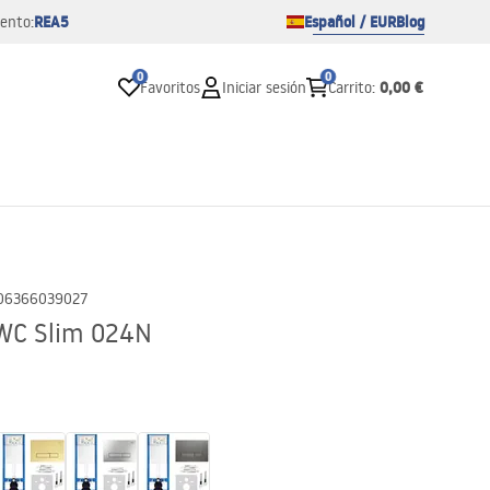
REA5
Español / EUR
Blog
ento:
0
0
0,00 €
Favoritos
Iniciar sesión
Carrito
:
06366039027
 WC Slim 024N