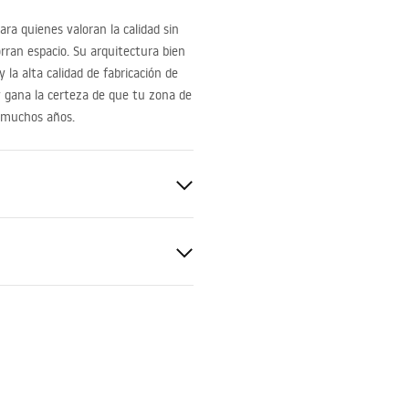
ara quienes valoran la calidad sin
rran espacio. Su arquitectura bien
 la alta calidad de fabricación de
 y gana la certeza de que tu zona de
e muchos años.
de WC
I, Tipo HD, Tipo J
SLIM_024N.pdf
cm