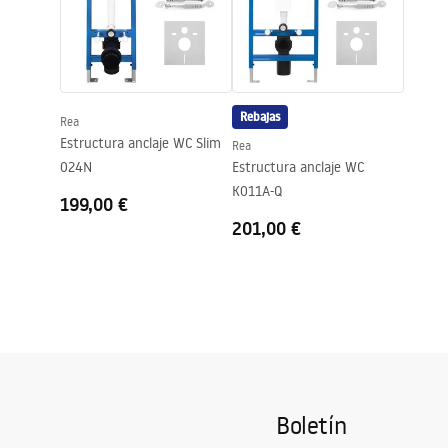
Garantía
120 meses e
otros comp
Rebajas
Rea
Estructura anclaje WC Slim
Rea
024N
Estructura anclaje WC
K011A-Q
199,00 €
201,00 €
Boletín