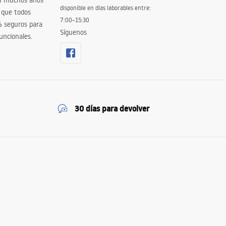
en muchos años
disponible en días laborables entre:
 que todos
7:00–15:30
% seguros para
Síguenos
uncionales.
30 días para devolver