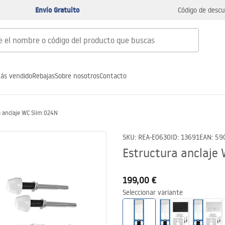
Envío Gratuito
Código de descu
ás vendido
Rebajas
Sobre nosotros
Contacto
 anclaje WC Slim 024N
SKU
:
REA-E0630
ID
:
13691
EAN
:
59
Estructura anclaje
199,00 €
Seleccionar variante