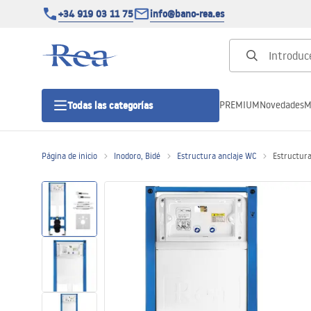
+34 919 03 11 75
info@bano-rea.es
PREMIUM
Novedades
M
Todas las categorías
Página de inicio
Inodoro, Bidé
Estructura anclaje WC
Estructura
Cabinas de ducha
Puertas de ducha
Platos de ducha
Drenajes lineales