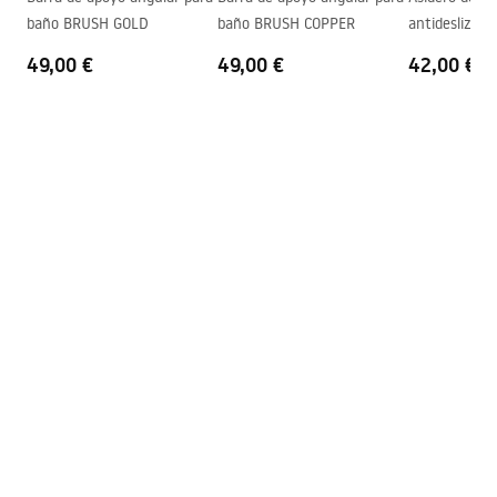
Instrucciones de montaje
baño BRUSH GOLD
baño BRUSH COPPER
antideslizan
Tecnología de recubrimiento
Chrome plating
shower_set.pdf
Distancia entre conexiones
150
mm
49,00 €
49,00 €
42,00 €
Garantía
2 años