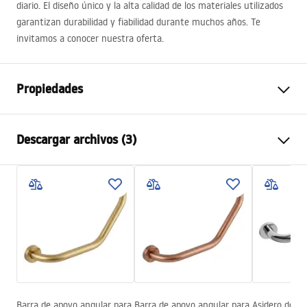
diario. El diseño único y la alta calidad de los materiales utilizados
garantizan durabilidad y fiabilidad durante muchos años. Te
invitamos a conocer nuestra oferta.
Propiedades
Color
Cromo
Descargar archivos (3)
Material
Latón, ABS
Tipo de grifo
Monomando
Información de seguridad
Método de instalación
Expuesta
Safety_Information_Shower_set.pdf
Ajuste de altura
Sí
Altura máx.
1430
mm
Condiciones de garantía
Salida para bañera
Sí, orientable
Warranty_Terms_and_Conditions_Faucets_-_5.pdf
Regulación de presión
Sí
Sistema Anti-Calc
Sí
Barra de apoyo angular para
Barra de apoyo angular para
Asidero de b