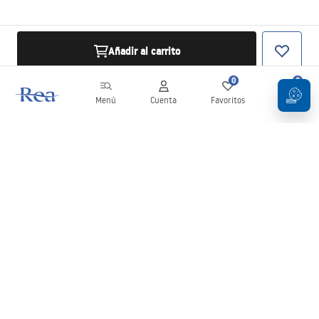
Añadir al carrito
0
0
Menú
Cuenta
Favoritos
Carrito
Boletín
¡Mantente al día con novedades y promociones!
Iniciar sesión
Al introducir y confirmar tus datos, aceptas recibir el boletín de