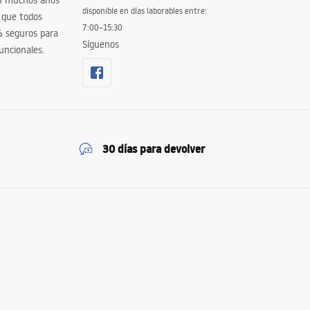
en muchos años
disponible en días laborables entre:
 que todos
7:00–15:30
% seguros para
Síguenos
uncionales.
30 días para devolver