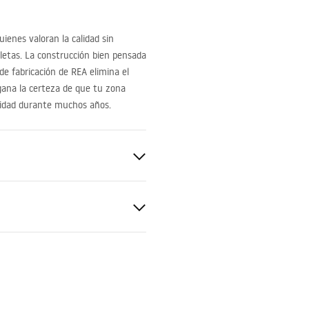
uienes valoran la calidad sin
pletas. La construcción bien pensada
 de fabricación de
REA
elimina el
 gana la certeza de que tu zona
uridad durante muchos años.
cm
structura de acero, 24 meses