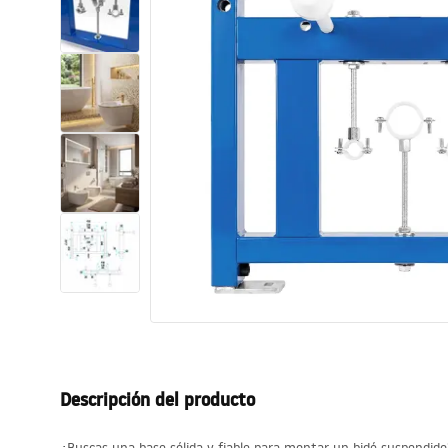
Inodoro, Bidé
Lavabos
Bañeras y mamparas
Grifería
Ducha
Cocina
Accesorios de baño
Descripción del producto