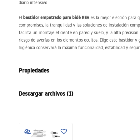
diario intensivo.
bastidor empotrado para bidé
REA
El
es la mejor elección para q
compromisos, la tranquilidad y las soluciones de instalación com
facilita un montaje eficiente en pared y suelo, y la alta precisión
riesgo de averías en los elementos ocultos. Elige este bastidor y
higiénica conservará la máxima funcionalidad, estabilidad y seg
Propiedades
Tipo de marco
para bidé
Descargar archivos (1)
Modelo
022N
Profundidad mínima de instalación
90 mm
Instrukcja
Distancia de los tornillos de montaje
18 cm, 23 
rea_zestaw_podtynkowy.pdf
Alfombra insonorizante incluida
No
Garantía
120 meses e