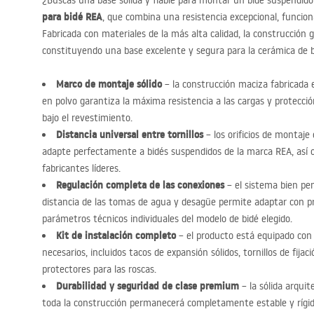
¿Buscas una base sólida y fiable para montar un bidé suspendid
para bidé
REA
, que combina una resistencia excepcional, funcion
Fabricada con materiales de la más alta calidad, la construcción g
constituyendo una base excelente y segura para la cerámica de 
Marco de montaje sólido
– la construcción maciza fabricada e
en polvo garantiza la máxima resistencia a las cargas y protecci
bajo el revestimiento.
Distancia universal entre tornillos
– los orificios de montaje
adapte perfectamente a bidés suspendidos de la marca
REA
, así
fabricantes líderes.
Regulación completa de las conexiones
– el sistema bien pen
distancia de las tomas de agua y desagüe permite adaptar con prec
parámetros técnicos individuales del modelo de bidé elegido.
Kit de instalación completo
– el producto está equipado con
necesarios, incluidos tacos de expansión sólidos, tornillos de fijac
protectores para las roscas.
Durabilidad y seguridad de clase premium
– la sólida arquit
toda la construcción permanecerá completamente estable y rígid