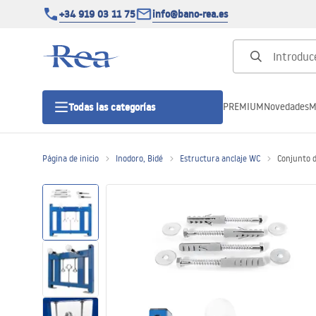
+34 919 03 11 75
info@bano-rea.es
PREMIUM
Novedades
M
Todas las categorías
Página de inicio
Inodoro, Bidé
Estructura anclaje WC
Conjunto 
Cabinas de ducha
Puertas de ducha
Platos de ducha
Drenajes lineales