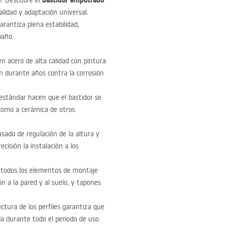
bastidor empotrado
o? Descubre el
alidad y adaptación universal.
arantiza plena estabilidad,
baño.
n acero de alta calidad con pintura
ón durante años contra la corrosión
 estándar hacen que el bastidor se
 como a cerámica de otros
sado de regulación de la altura y
isión la instalación a los
 todos los elementos de montaje
ión a la pared y al suelo, y tapones
ectura de los perfiles garantiza que
a durante todo el periodo de uso