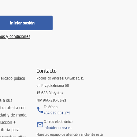
Iniciar sesión
os y condiciones
.
Contacto
ercado polaco
Podlasiak Andrzej Cylwik sp. k.
ul. Przędzalniana 60
15-688 Białystok
a a sus
NIP 966-216-01-21
Teléfono
tra oferta con
+34 919 031 175
idad y de moda.
Correo electrónico
ducción e
info@bano-rea.es
ifería para
Nuestro equipo de atención al cliente está