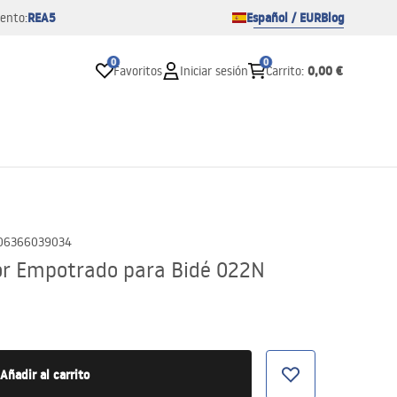
REA5
Español / EUR
Blog
ento:
0
0
0,00 €
Favoritos
Iniciar sesión
Carrito
:
06366039034
or Empotrado para Bidé 022N
Añadir al carrito