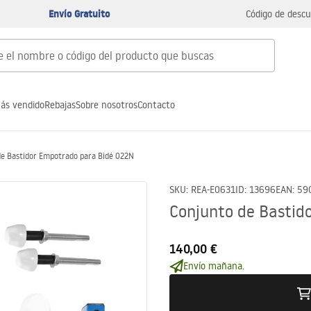
Envío Gratuito
Código de descu
ás vendido
Rebajas
Sobre nosotros
Contacto
de Bastidor Empotrado para Bidé 022N
SKU
:
REA-E0631
ID
:
13696
EAN
:
59
Conjunto de Bastid
140,00 €
Envío mañana.