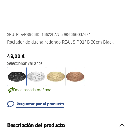
SKU
:
REA-P8603
ID
:
13622
EAN
:
5906366037641
Rociador de ducha redondo REA JS-P014B 30cm Black
49,00 €
Seleccionar variante
Envío pasado mañana.
Preguntar por el producto
Descripción del producto