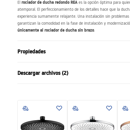
rociador de ducha redondo
REA
El
es la opción óptima para quiene
atemporal. El perfeccionamiento de los detalles hace que la duch
experiencia sumamente relajante. Una instalación sin problemas
garantizan la comodidad en la fase de instalación y modernización
únicamente al rociador de ducha sin brazo
.
Propiedades
Color
Cromo
Descargar archivos (2)
Material
Acero inoxid
Método de instalación
Atornillado
Condi
Anchura
250
mm
Pielęgnacja
Warra
Pielęgnacja.pdf
Altura
2
mm
Access
Sügavus
250
mm
Garantía
2 años