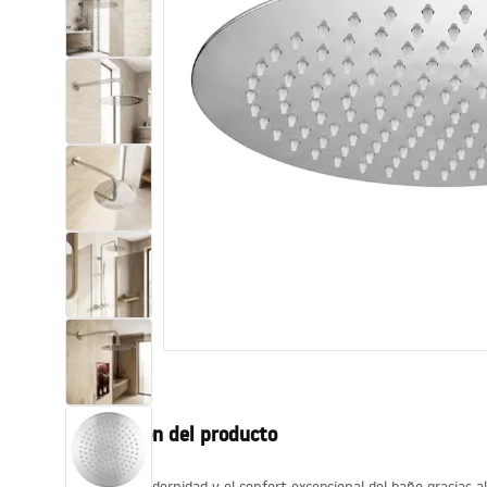
Inodoro, Bidé
Lavabos
Bañeras y mamparas
Grifería
Ducha
Cocina
Accesorios de baño
Descripción del producto