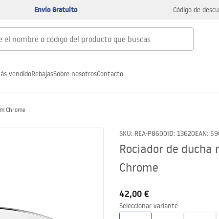
Envío Gratuito
Código de descu
ás vendido
Rebajas
Sobre nosotros
Contacto
5cm Chrome
SKU
:
REA-P8600
ID
:
13620
EAN
:
59
Rociador de ducha
Chrome
42,00 €
Seleccionar variante