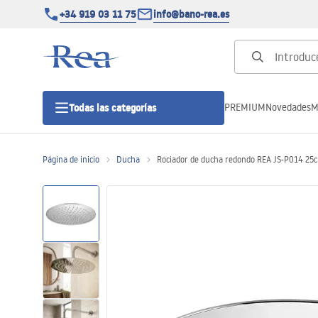
+34 919 03 11 75
info@bano-rea.es
PREMIUM
Novedades
M
Todas las categorías
Página de inicio
Ducha
Rociador de ducha redondo REA JS-P014 2
Cabinas de ducha
Puertas de ducha
Platos de ducha
Drenajes lineales