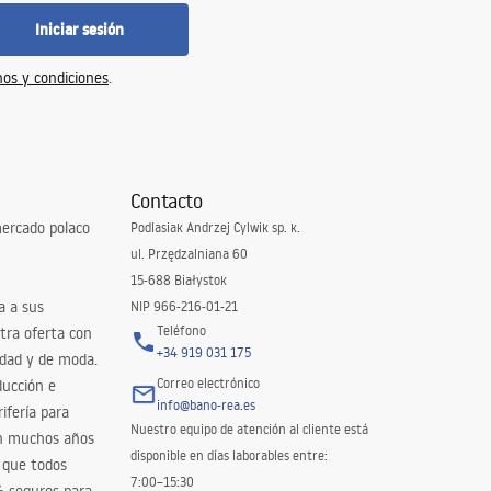
Iniciar sesión
os y condiciones
.
Contacto
ercado polaco
Podlasiak Andrzej Cylwik sp. k.
ul. Przędzalniana 60
15-688 Białystok
a a sus
NIP 966-216-01-21
Teléfono
tra oferta con
+34 919 031 175
idad y de moda.
Correo electrónico
ducción e
info@bano-rea.es
ifería para
Nuestro equipo de atención al cliente está
en muchos años
disponible en días laborables entre:
 que todos
7:00–15:30