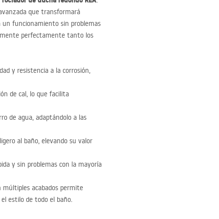
rociador de ducha redondo
REA
l
.
d avanzada que transformará
za un funcionamiento sin problemas
plemente perfectamente tanto los
ad y resistencia a la corrosión,
n de cal, lo que facilita
rro de agua, adaptándolo a las
gero al baño, elevando su valor
pida y sin problemas con la mayoría
en múltiples acabados permite
el estilo de todo el baño.