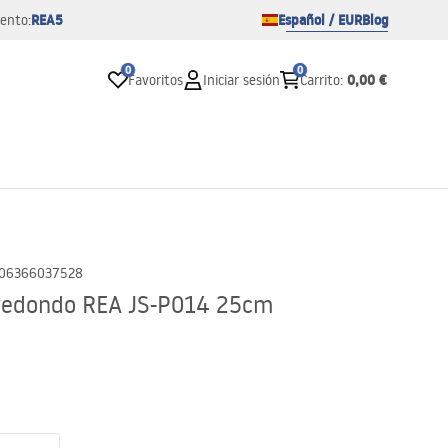
REA5
Español / EUR
Blog
ento:
0
0
0,00 €
Favoritos
Iniciar sesión
Carrito
:
06366037528
 redondo REA JS-P014 25cm