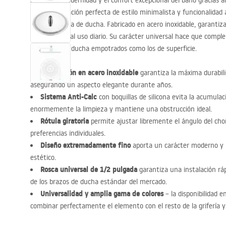
Aprecie la modernidad y el confort excepcional del baño gracias a
Es la combinación perfecta de estilo minimalista y funcionalida
cualquier zona de ducha. Fabricado en acero inoxidable, garanti
y resistencia al uso diario. Su carácter universal hace que com
conjuntos de ducha empotrados como los de superficie.
Fabricación en acero inoxidable
garantiza la máxima durabilid
asegurando un aspecto elegante durante años.
Sistema Anti-Calc
con boquillas de silicona evita la acumulació
enormemente la limpieza y mantiene una obstrucción ideal.
Rótula giratoria
permite ajustar libremente el ángulo del cho
preferencias individuales.
Diseño extremadamente fino
aporta un carácter moderno y li
estético.
Rosca universal de 1/2 pulgada
garantiza una instalación rá
de los brazos de ducha estándar del mercado.
Universalidad y amplia gama de colores
– la disponibilidad 
combinar perfectamente el elemento con el resto de la grifería y 