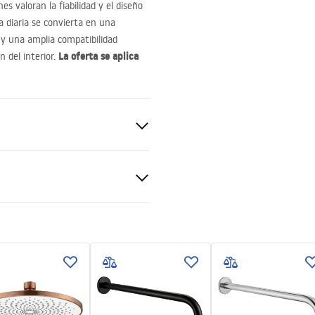
s valoran la fiabilidad y el diseño
a diaria se convierta en una
 y una amplia compatibilidad
La oferta se aplica
 del interior.
able
ciones de garantía
nty_Terms_and_Conditions_
ories_-_24.pdf