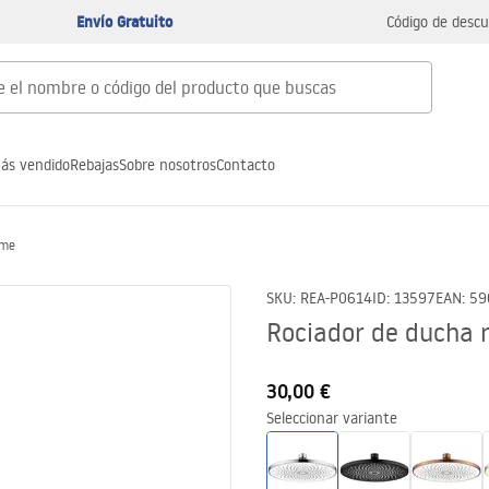
Envío Gratuito
Código de descu
ás vendido
Rebajas
Sobre nosotros
Contacto
ome
SKU
:
REA-P0614
ID
:
13597
EAN
:
59
Rociador de ducha 
30,00 €
Seleccionar variante