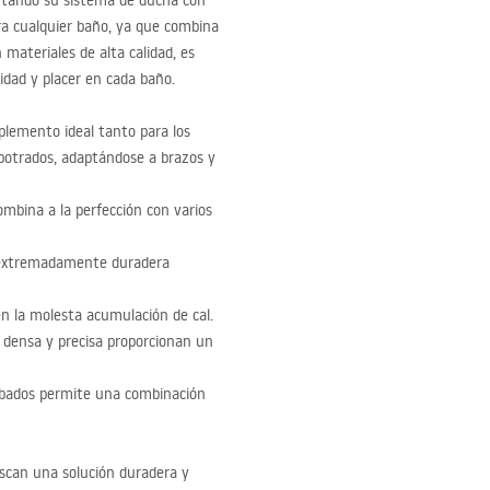
ntando su sistema de ducha con
ra cualquier baño, ya que combina
 materiales de alta calidad, es
idad y placer en cada baño.
plemento ideal tanto para los
otrados, adaptándose a brazos y
ombina a la perfección con varios
 extremadamente duradera
nen la molesta acumulación de cal.
a densa y precisa proporcionan un
abados permite una combinación
scan una solución duradera y