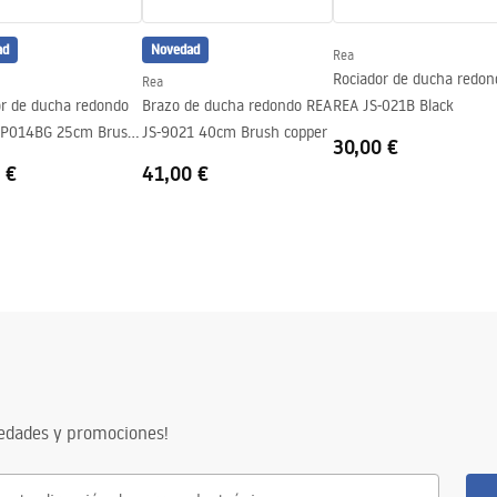
ad
Novedad
Rea
Rociador de ducha redon
Rea
or de ducha redondo
Brazo de ducha redondo REA
REA JS-021B Black
-P014BG 25cm Brush
JS-9021 40cm Brush copper
30,00 €
 €
41,00 €
vedades y promociones!