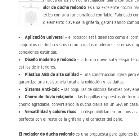
Descubra una nueva dimensión de la relajación diaria compleme
rociador de ducha redondo
nuestro
. Es una excelente opción pa
un diseño estético con una funcionalidad confiable. Fabricado con
perfecto como elemento clave de la grifería, garantizando comod
Aplicación universal
– el rociador está diseñado como el com
conjuntos de ducha vistos como para los modernos sistemas emp
conexiones estándar.
Diseño moderno y redondo
– la forma universal y elegante c
estilos de interiores.
Plástico
ABS
de alta calidad
– una construcción ligera pero
garantiza una resistencia total a la oxidación y los daños.
Sistema Anti-Calc
– las boquillas de silicona flexibles previe
Chorro de lluvia relajante
– las boquillas dispuestas de form
chorro agradable, convirtiendo la ducha diaria en un
SPA
en casa.
Versatilidad y colores ricos
– la disponibilidad en muchos ac
perfecta con el resto de la grifería y el carácter del baño.
El rociador de ducha redondo
es una propuesta para quienes bu