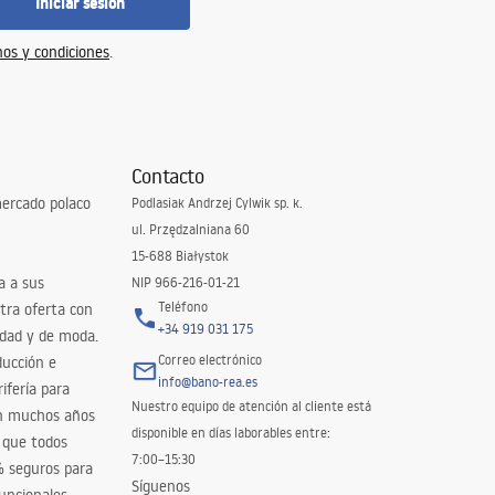
Iniciar sesión
os y condiciones
.
Contacto
ercado polaco
Podlasiak Andrzej Cylwik sp. k.
ul. Przędzalniana 60
15-688 Białystok
a a sus
NIP 966-216-01-21
Teléfono
tra oferta con
+34 919 031 175
idad y de moda.
Correo electrónico
ducción e
info@bano-rea.es
ifería para
Nuestro equipo de atención al cliente está
en muchos años
disponible en días laborables entre:
 que todos
7:00–15:30
% seguros para
Síguenos