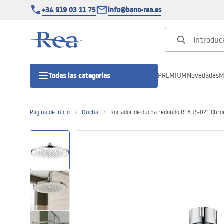
+34 919 03 11 75
info@bano-rea.es
PREMIUM
Novedades
M
Todas las categorías
Página de inicio
Ducha
Rociador de ducha redondo REA JS-021 Chr
Cabinas de ducha
Puertas de ducha
Platos de ducha
Drenajes lineales