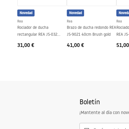
Novedad
Novedad
Noved
Rea
Rea
Rea
Rociador de ducha
Brazo de ducha redondo REA
Rociad
rectangular REA JS-032
JS-9021 40cm Brush gold
REA JS
Chrome
Gold
31,00 €
41,00 €
51,00
Boletín
¡Mantente al día con no