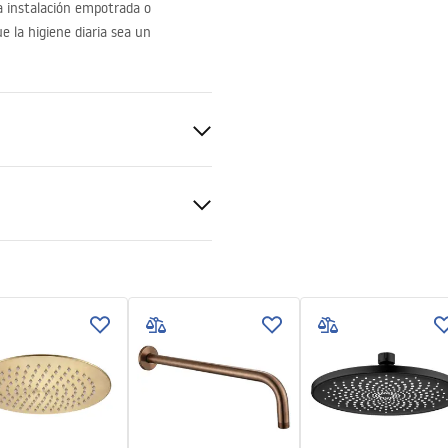
 instalación empotrada o
e la higiene diaria sea un
ciones de garantía
nty_Terms_and_Conditions_
ories_-_24.pdf