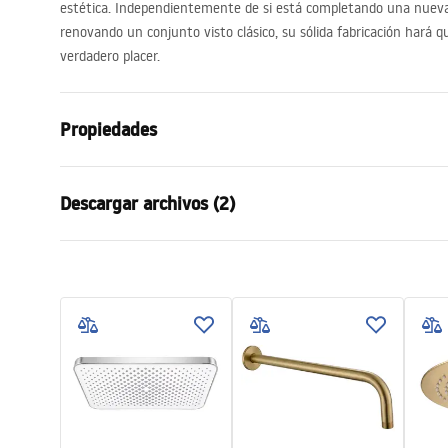
estética. Independientemente de si está completando una nueva
renovando un conjunto visto clásico, su sólida fabricación hará qu
verdadero placer.
Propiedades
Color
Cromo
Descargar archivos (2)
Material
ABS
Método de instalación
Atornillado
Condi
Anchura
225
mm
Pielęgnacja
Warra
Pielęgnacja.pdf
Altura
12
mm
Access
Sügavus
225
mm
Garantía
2 años