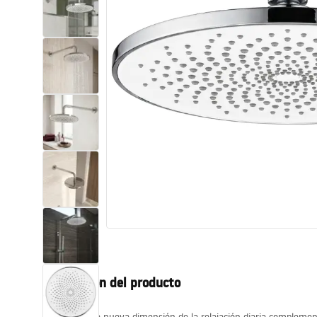
Inodoro, Bidé
Lavabos
Bañeras y mamparas
Grifería
Ducha
Cocina
Accesorios de baño
Descripción del producto