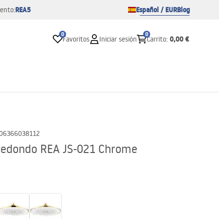
REA5
Español / EUR
Blog
ento:
0
0
0,00 €
Favoritos
Iniciar sesión
Carrito
:
06366038112
redondo REA JS-021 Chrome