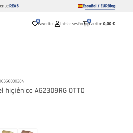
REA5
Español / EUR
Blog
ento:
0
0
0,00 €
Favoritos
Iniciar sesión
Carrito
:
06366030284
pel higiénico A62309RG OTTO