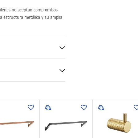
uienes no aceptan compromisos
ida estructura metálica y su amplia
mación de seguridad
_Information_Accessories.pd