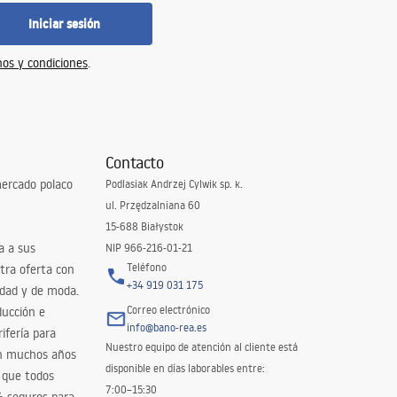
Iniciar sesión
os y condiciones
.
Contacto
ercado polaco
Podlasiak Andrzej Cylwik sp. k.
ul. Przędzalniana 60
15-688 Białystok
a a sus
NIP 966-216-01-21
Teléfono
tra oferta con
+34 919 031 175
idad y de moda.
Correo electrónico
ducción e
info@bano-rea.es
ifería para
Nuestro equipo de atención al cliente está
en muchos años
disponible en días laborables entre:
 que todos
7:00–15:30