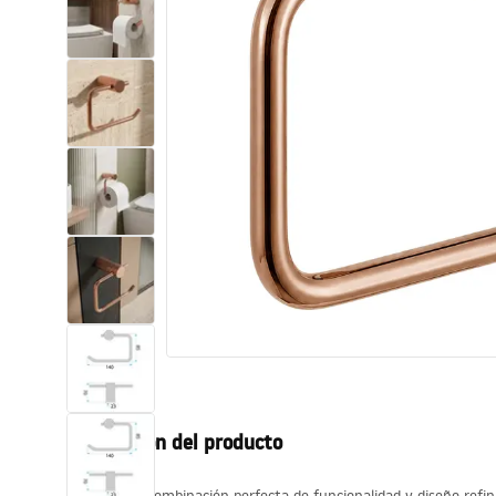
Inodoro, Bidé
Lavabos
Bañeras y mamparas
Grifería
Ducha
Cocina
Accesorios de baño
Descripción del producto