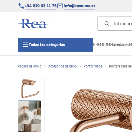
+34 919 03 11 75
info@bano-rea.es
PREMIUM
Novedades
M
Todas las categorías
Página de inicio
Accesorios de baño
Portarrollos
Portarrollos d
Cabinas de ducha
Puertas de ducha
Platos de ducha
Drenajes lineales