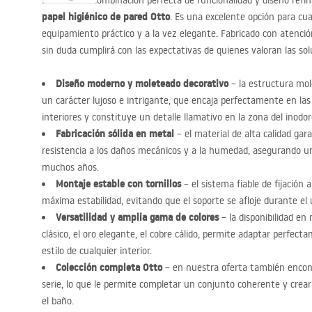
Descubra la combinación perfecta de funcionalidad y diseño ref
papel higiénico de pared Otto
. Es una excelente opción para cu
equipamiento práctico y a la vez elegante. Fabricado con atenció
sin duda cumplirá con las expectativas de quienes valoran las s
Diseño moderno y moleteado decorativo
– la estructura mol
un carácter lujoso e intrigante, que encaja perfectamente en las
interiores y constituye un detalle llamativo en la zona del inodor
Fabricación sólida en metal
– el material de alta calidad gar
resistencia a los daños mecánicos y a la humedad, asegurando 
muchos años.
Montaje estable con tornillos
– el sistema fiable de fijación a
máxima estabilidad, evitando que el soporte se afloje durante el u
Versatilidad y amplia gama de colores
– la disponibilidad e
clásico, el oro elegante, el cobre cálido, permite adaptar perfectam
estilo de cualquier interior.
Colección completa Otto
– en nuestra oferta también encont
serie, lo que le permite completar un conjunto coherente y crea
el baño.