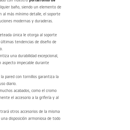
portarrollos de
inado con nuestro
alquier baño, siendo un elemento de
n al más mínimo detalle, el soporte
oluciones modernas y duraderas.
eteada única le otorga al soporte
 últimas tendencias de diseño de
o.
antiza una durabilidad excepcional,
un aspecto impecable durante
 la pared con tornillos garantiza la
so diario.
n muchos acabados, como el cromo
ente el accesorio a la grifería y al
rará otros accesorios de la misma
r una disposición armoniosa de todo