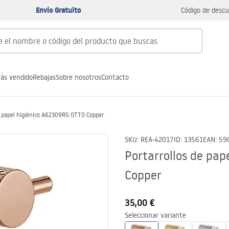
Envío Gratuito
Código de descu
ás vendido
Rebajas
Sobre nosotros
Contacto
e papel higiénico A62309RG OTTO Copper
SKU
:
REA-42017
ID
:
13561
EAN
:
59
Portarrollos de pa
Copper
35,00 €
Seleccionar variante