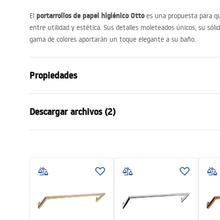
portarrollos de papel higiénico Otto
El
es una propuesta para q
entre utilidad y estética. Sus detalles moleteados únicos, su sól
gama de colores aportarán un toque elegante a su baño.
Propiedades
Color
Miedź
Descargar archivos (2)
Material
Metal
Método de instalación
Atornillado
Condiciones de garantía
Infor
Anchura
140
mm
Warranty_Terms_and_Conditions_
Safety
Altura
95
mm
Accessories_-_24.pdf
f
Sügavus
70
mm
Serie
Otto
Garantía
2 años