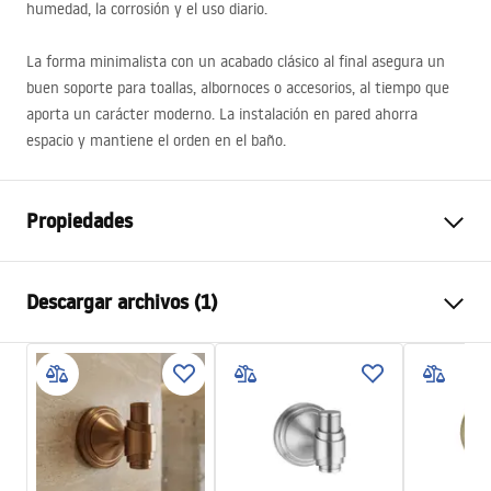
humedad, la corrosión y el uso diario.
La forma minimalista con un acabado clásico al final asegura un
buen soporte para toallas, albornoces o accesorios, al tiempo que
aporta un carácter moderno. La instalación en pared ahorra
espacio y mantiene el orden en el baño.
Propiedades
Color
Cobre cepillado
Descargar archivos (1)
Material
Metal
Método de instalación
Atornillado
Condiciones de garantía
Anchura
60
mm
Warranty_Terms_and_Conditions_Accessories_-_24.pdf
Altura
60
mm
Sügavus
80
mm
Serie
Aristo