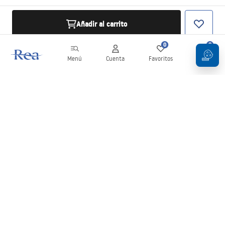
Añadir al carrito
0
0
Menú
Cuenta
Favoritos
Carrito
Boletín
¡Mantente al día con novedades y promociones!
Iniciar sesión
Al introducir y confirmar tus datos, aceptas recibir el boletín de
acuerdo con lo establecido en los
Términos y condiciones
.