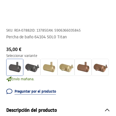
SKU
:
REA-07882
ID
:
13785
EAN
:
5906366035845
Percha de baño 64104 SOLO Titan
35,00 €
Seleccionar variante
Envío mañana.
Preguntar por el producto
Descripción del producto