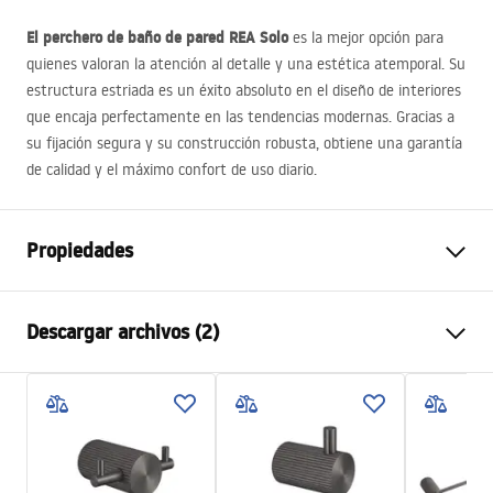
El perchero de baño de pared
REA
Solo
es la mejor opción para
quienes valoran la atención al detalle y una estética atemporal. Su
estructura estriada es un éxito absoluto en el diseño de interiores
que encaja perfectamente en las tendencias modernas. Gracias a
su fijación segura y su construcción robusta, obtiene una garantía
de calidad y el máximo confort de uso diario.
Propiedades
Color
Titanio
Descargar archivos (2)
Material
Metal
Método de instalación
Atornillado
Condiciones de garantía
Anchura
30
mm
Warranty_Terms_and_Conditions_Accessories_-_24.pdf
Altura
45
mm
Sügavus
52
mm