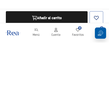
Añadir al carrito
0
0
Menú
Cuenta
Favoritos
Carrito
Boletín
¡Mantente al día con novedades y promociones!
Iniciar sesión
Al introducir y confirmar tus datos, aceptas recibir el boletín de