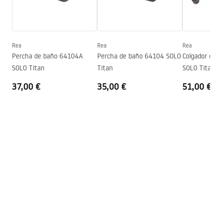
Información de seguridad
Serie
Solo
Safety_Information_Accessories.pdf
Garantía
2 años
Rea
Rea
Rea
Percha de baño 64104A
Percha de baño 64104 SOLO
Colgador de 
SOLO Titan
Titan
SOLO Titan
37,00 €
35,00 €
51,00 €