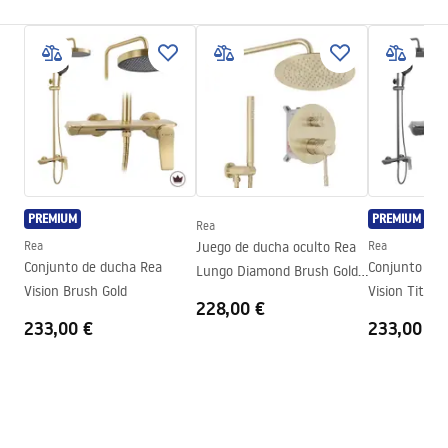
Dimensiones (puerta x pared)
140
Color
Dorado
Tipo de cabina
Walk-in
Color del vidrio
bronce ahumado 8mm
Seria
Flexi
Montaje
En el plato de ducha o en el
PREMIUM
PREMIUM
suelo
Rea
Rea
Juego de ducha oculto Rea
Rea
Altura
1950
mm
Conjunto de ducha Rea
Conjunto de 
Lungo Diamond Brush Gold
Dirección de la cabina
Universal
Vision Brush Gold
Vision Titan
+ BOX
228,00 €
Garantía
2 años
233,00 €
233,00 €
Revestimiento Easy Clean
Sí, en un lado del panel