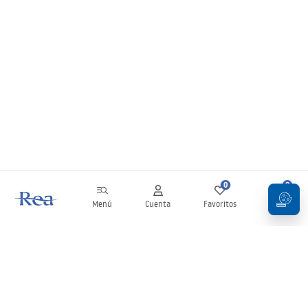
0
0
Menú
Cuenta
Favoritos
Carrito
Boletín
¡Mantente al día con novedades y promociones!