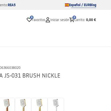
REA5
Español / EUR
Blog
ento:
0
0
0,00 €
Favoritos
Iniciar sesión
Carrito
:
06366038020
A JS-031 BRUSH NICKLE