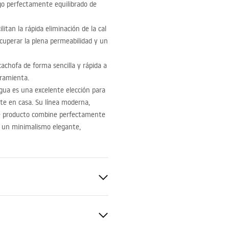
o perfectamente equilibrado de
itan la rápida eliminación de la cal
uperar la plena permeabilidad y un
achofa de forma sencilla y rápida a
rramienta.
gua es una excelente elección para
e en casa. Su línea moderna,
te producto combine perfectamente
ta un minimalismo elegante,
ado
S