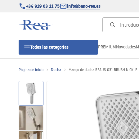
+34 919 03 11 75
info@bano-rea.es
PREMIUM
Novedades
M
Todas las categorías
Página de inicio
Ducha
Mango de ducha REA JS-031 BRUSH NICKLE
Cabinas de ducha
Puertas de ducha
Platos de ducha
Drenajes lineales