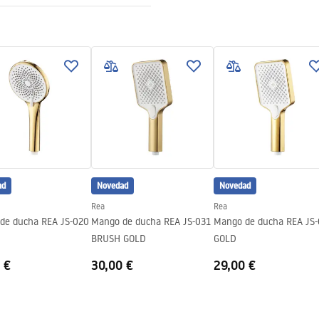
ciones de garantía
nty_Terms_and_Conditions_
ories_-_24.pdf
ad
Novedad
Novedad
Rea
Rea
de ducha REA JS-020
Mango de ducha REA JS-031
Mango de ducha REA JS-
BRUSH GOLD
GOLD
 €
30,00 €
29,00 €