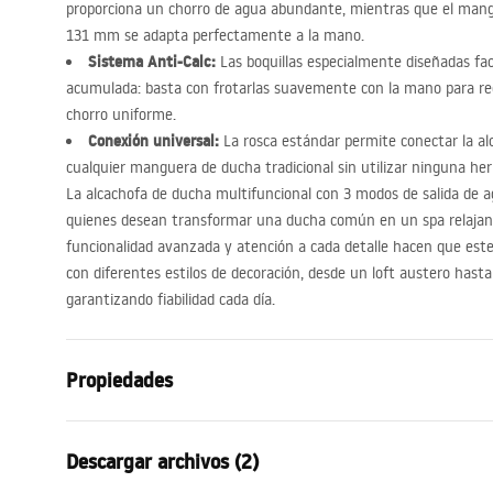
proporciona un chorro de agua abundante, mientras que el mang
131 mm se adapta perfectamente a la mano.
Sistema Anti-Calc:
Las boquillas especialmente diseñadas facil
acumulada: basta con frotarlas suavemente con la mano para rec
chorro uniforme.
Conexión universal:
La rosca estándar permite conectar la alc
cualquier manguera de ducha tradicional sin utilizar ninguna he
La alcachofa de ducha multifuncional con 3 modos de salida de a
quienes desean transformar una ducha común en un spa relajant
funcionalidad avanzada y atención a cada detalle hacen que es
con diferentes estilos de decoración, desde un loft austero has
garantizando fiabilidad cada día.
Propiedades
Color
Acero cepill
Descargar archivos (2)
Material
Plástico, AB