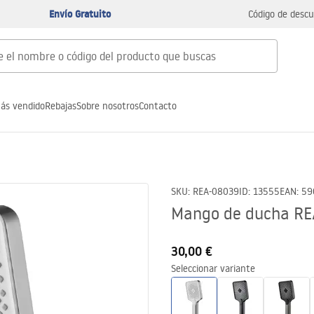
Envío Gratuito
Código de descu
ás vendido
Rebajas
Sobre nosotros
Contacto
SKU
:
REA-08039
ID
:
13555
EAN
:
59
Mango de ducha RE
30,00 €
Seleccionar variante