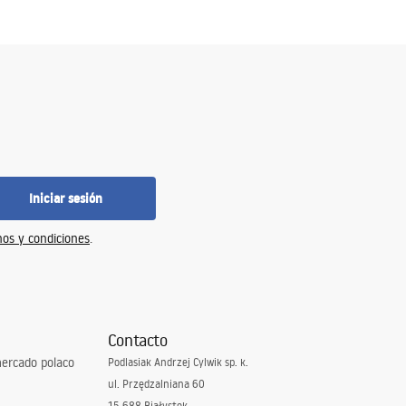
Iniciar sesión
os y condiciones
.
Contacto
ercado polaco
Podlasiak Andrzej Cylwik sp. k.
ul. Przędzalniana 60
15-688 Białystok