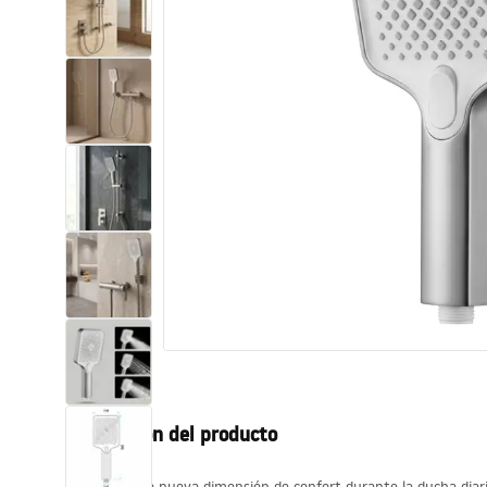
Inodoro, Bidé
Lavabos
Bañeras y mamparas
Grifería
Ducha
Cocina
Accesorios de baño
Descripción del producto