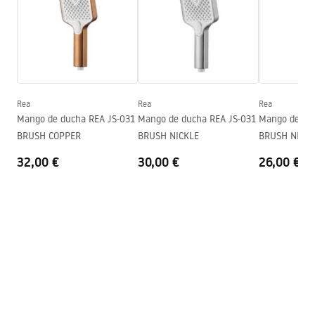
Altura
255
mm
Garantía
2 años
Condiciones de garantía
Warranty_Terms_and_Conditions_Accessories_-_24.pdf
Rea
Rea
Rea
Mango de ducha REA JS-031
Mango de ducha REA JS-031
Mango de ducha 
BRUSH COPPER
BRUSH NICKLE
BRUSH NICKL
32,00 €
30,00 €
26,00 €