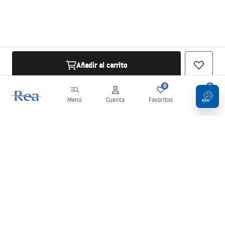
Añadir al carrito
0
0
Menú
Cuenta
Favoritos
Carrito
Boletín
¡Mantente al día con novedades y promociones!
Iniciar sesión