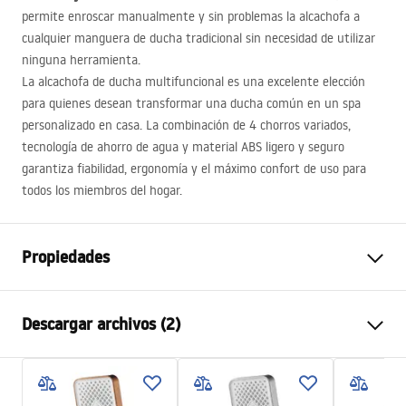
permite enroscar manualmente y sin problemas la alcachofa a
cualquier manguera de ducha tradicional sin necesidad de utilizar
ninguna herramienta.
La alcachofa de ducha multifuncional es una excelente elección
para quienes desean transformar una ducha común en un spa
personalizado en casa. La combinación de 4 chorros variados,
tecnología de ahorro de agua y material
ABS
ligero y seguro
garantiza fiabilidad, ergonomía y el máximo confort de uso para
todos los miembros del hogar.
Propiedades
Color
Cobre cepillado
Descargar archivos (2)
Material
Plástico, ABS
Método de instalación
Atornillado
Pielęgnacja
Anchura
125
mm
Pielęgnacja.pdf