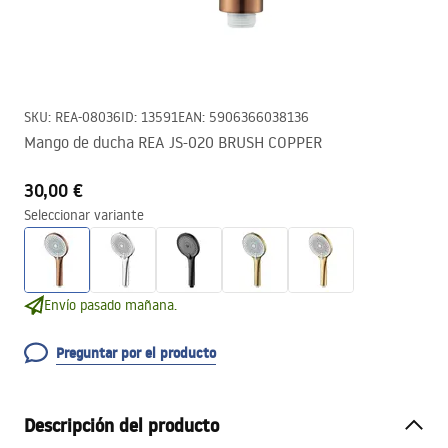
SKU
:
REA-08036
ID
:
13591
EAN
:
5906366038136
Mango de ducha REA JS-020 BRUSH COPPER
30,00 €
Seleccionar variante
Envío pasado mañana.
Preguntar por el producto
Descripción del producto