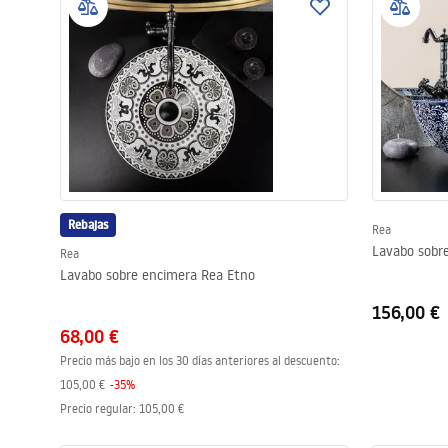
Rebajas
Rea
Lavabo sobre
Rea
Lavabo sobre encimera Rea Etno
156,00 €
68,00 €
Precio más bajo en los 30 días anteriores al descuento:
105,00 €
-
35
%
Precio regular
:
105,00 €