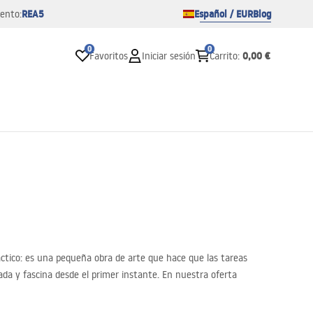
REA5
Español / EUR
Blog
ento:
0
0
0,00 €
Favoritos
Iniciar sesión
Carrito
:
áctico: es una pequeña obra de arte que hace que las tareas
ada y fascina desde el primer instante. En nuestra oferta