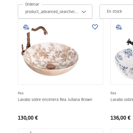
Ordenar
Inodoro, Bidé
En stock
Lavabos
Bañeras y mamparas
Grifería
Ducha
Cocina
Rea
Rea
Lavabo sobre encimera Rea Juliana Brown
Lavabo sobr
Accesorios de baño
130,00 €
136,00 €