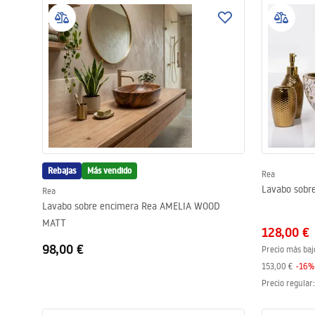
Rebajas
Más vendido
Rea
Lavabo sobr
Rea
Lavabo sobre encimera Rea AMELIA WOOD
MATT
128,00 €
98,00 €
Precio más baj
153,00 €
-
16
%
Precio regular