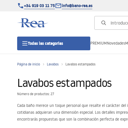
+34 919 03 11 75
info@bano-rea.es
PREMIUM
Novedades
M
Todas las categorías
Página de inicio
Lavabos
Lavabos estampados
Cabinas de ducha
Lavabos estampados
Puertas de ducha
Número de productos: 27
Platos de ducha
Cada baño merece un toque personal que resalte el carácter del i
cotidianas adquieran una dimensión especial. Los detalles impres
Drenajes lineales
encontrarás propuestas que son la combinación perfecta de expres