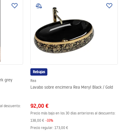
Rebajas
rk grey
Rea
Lavabo sobre encimera Rea Meryl Black / Gold
92,00 €
 al descuento:
Precio más bajo en los 30 días anteriores al descuento:
138,00 €
-
33
%
Precio regular
:
173,00 €