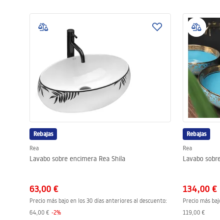
Rebajas
Rebajas
Rea
Rea
Lavabo sobre encimera Rea Shila
Lavabo sobr
63,00 €
134,00 €
Precio más bajo en los 30 días anteriores al descuento:
Precio más baj
64,00 €
-
2
%
119,00 €