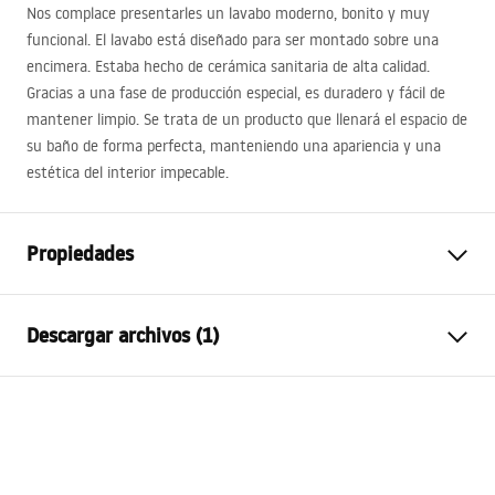
Nos complace presentarles un lavabo moderno, bonito y muy
funcional. El lavabo está diseñado para ser montado sobre una
encimera. Estaba hecho de cerámica sanitaria de alta calidad.
Gracias a una fase de producción especial, es duradero y fácil de
mantener limpio. Se trata de un producto que llenará el espacio de
su baño de forma perfecta, manteniendo una apariencia y una
estética del interior impecable.
Propiedades
Método de instalación
Sobre encimera
Descargar archivos (1)
Material
Cerámica sanitaria
Color
Blanco/Dorado, Patrón
Condiciones de garantía
Acabado
Brillo
Warranty_Terms_and_Conditions_Basins_-_5.pdf
Longitud
600
mm
Anchura
405
mm