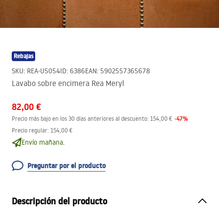
Rebajas
SKU
:
REA-U5054
ID
:
6386
EAN
:
5902557365678
Lavabo sobre encimera Rea Meryl
82,00 €
-
47
%
Precio más bajo en los 30 días anteriores al descuento:
154,00 €
Precio regular
:
154,00 €
Envío mañana.
Preguntar por el producto
Descripción del producto