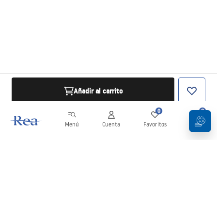
Añadir al carrito
0
0
Menú
Cuenta
Favoritos
Carrito
Boletín
¡Mantente al día con novedades y promociones!