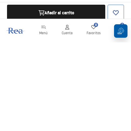
Añadir al carrito
0
0
Menú
Cuenta
Favoritos
Carrito
Boletín
¡Mantente al día con novedades y promociones!
Iniciar sesión
Al introducir y confirmar tus datos, aceptas recibir el boletín de
acuerdo con lo establecido en los
Términos y condiciones
.