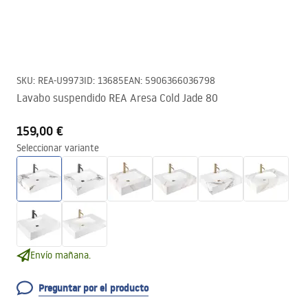
SKU
:
REA-U9973
ID
:
13685
EAN
:
5906366036798
Lavabo suspendido REA Aresa Cold Jade 80
159,00 €
Seleccionar variante
Envío mañana.
Preguntar por el producto