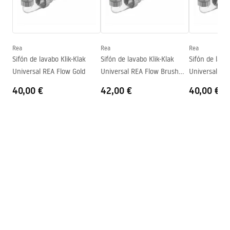
Condiciones de garantía
Altura
115
mm
Warranty_Terms_and_Conditions_Basins_-_5.pdf
Sügavus
95
mm
Forma
Redondo
Rea
Rea
Rea
Sifón de lavabo Klik-Klak
Sifón de lavabo Klik-Klak
Sifón de lava
Agujero del grifo
No
Universal REA Flow Gold
Universal REA Flow Brush
Universal RE
Agujero de desbordamiento
No
Gold
40,00 €
42,00 €
40,00 €