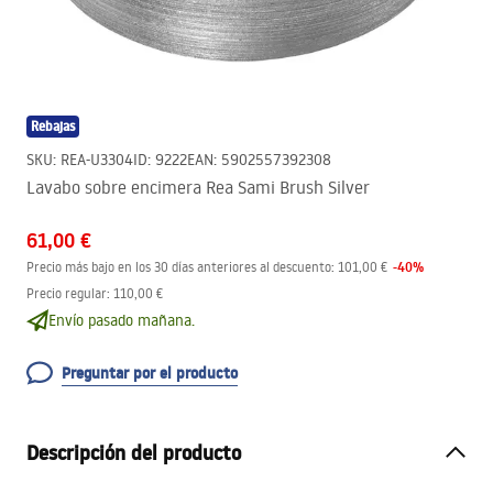
Rebajas
SKU
:
REA-U3304
ID
:
9222
EAN
:
5902557392308
Lavabo sobre encimera Rea Sami Brush Silver
61,00 €
-
40
%
Precio más bajo en los 30 días anteriores al descuento:
101,00 €
Precio regular
:
110,00 €
Envío pasado mañana.
Preguntar por el producto
Descripción del producto