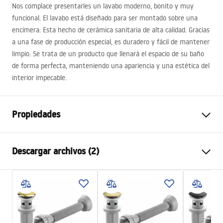
Nos complace presentarles un lavabo moderno, bonito y muy
funcional. El lavabo está diseñado para ser montado sobre una
encimera. Esta hecho de cerámica sanitaria de alta calidad. Gracias
a una fase de producción especial, es duradero y fácil de mantener
limpio. Se trata de un producto que llenará el espacio de su baño
de forma perfecta, manteniendo una apariencia y una estética del
interior impecable.
Propiedades
Método de instalación
Sobre encimera
Descargar archivos (2)
Material
Cerámica sanitaria
Color
Blanco/Plateado
Instrucciones de montaje
Acabado
Brillo, Cepillado
Basin.pdf
Longitud
360
mm
Anchura
360
mm