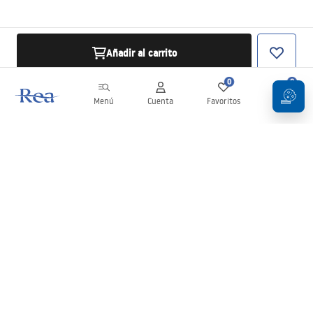
Añadir al carrito
0
0
Menú
Cuenta
Favoritos
Carrito
Boletín
¡Mantente al día con novedades y promociones!
Iniciar sesión
Al introducir y confirmar tus datos, aceptas recibir el boletín de