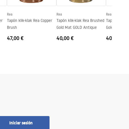
Rea
Rea
Rea
er
Tapón klik-klak Rea Copper
Tapón klik-klak Rea Brushed
Tapón klik-kl
Brush
Gold Mat GOLD Antique
Gold Mat BL
47,00 €
40,00 €
40,00 €
Iniciar sesión