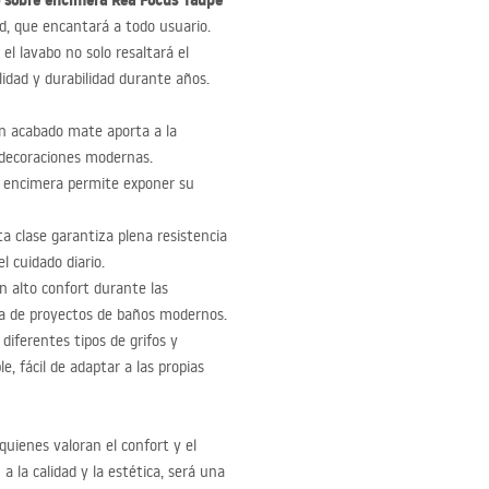
 sobre encimera Rea Focus Taupe
dad, que encantará a todo usuario.
, el lavabo no solo resaltará el
lidad y durabilidad durante años.
en acabado mate aporta a la
 decoraciones modernas.
la encimera permite exponer su
ta clase garantiza plena resistencia
l cuidado diario.
 alto confort durante las
ría de proyectos de baños modernos.
 diferentes tipos de grifos y
, fácil de adaptar a las propias
quienes valoran el confort y el
a la calidad y la estética, será una