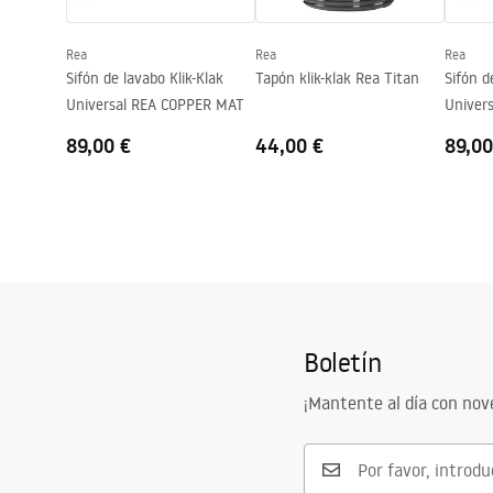
Agujero del grifo
No
Rea
Rea
Rea
Agujero de desbordamiento
No
Sifón de lavabo Klik-Klak
Tapón klik-klak Rea Titan
Sifón d
Universal REA COPPER MAT
Univers
89,00 €
44,00 €
89,00
Boletín
¡Mantente al día con no