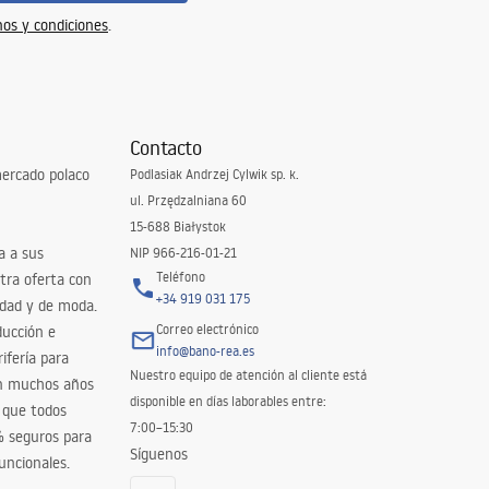
os y condiciones
.
Contacto
ercado polaco
Podlasiak Andrzej Cylwik sp. k.
ul. Przędzalniana 60
15-688 Białystok
a a sus
NIP 966-216-01-21
Teléfono
tra oferta con
+34 919 031 175
idad y de moda.
Correo electrónico
ducción e
info@bano-rea.es
ifería para
Nuestro equipo de atención al cliente está
en muchos años
disponible en días laborables entre:
 que todos
7:00–15:30
% seguros para
Síguenos
uncionales.