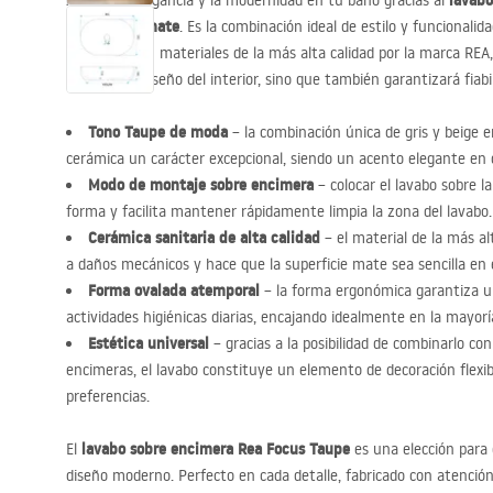
lavabo
Aprecia la elegancia y la modernidad en tu baño gracias al
mate
en acabado
. Es la combinación ideal de estilo y funcionali
Fabricado con materiales de la más alta calidad por la marca
REA
aspecto de diseño del interior, sino que también garantizará fiabi
Tono Taupe de moda
– la combinación única de gris y beige 
cerámica un carácter excepcional, siendo un acento elegante en
Modo de montaje sobre encimera
– colocar el lavabo sobre 
forma y facilita mantener rápidamente limpia la zona del lavabo.
Cerámica sanitaria de alta calidad
– el material de la más al
a daños mecánicos y hace que la superficie mate sea sencilla en e
Forma ovalada atemporal
– la forma ergonómica garantiza un
actividades higiénicas diarias, encajando idealmente en la mayo
Estética universal
– gracias a la posibilidad de combinarlo con
encimeras, el lavabo constituye un elemento de decoración flexible
preferencias.
lavabo sobre encimera Rea Focus Taupe
El
es una elección para 
diseño moderno. Perfecto en cada detalle, fabricado con atención 