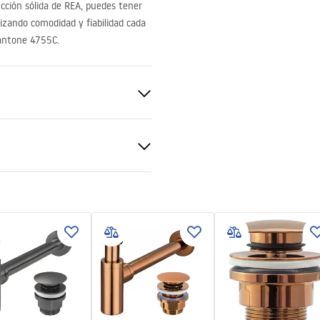
ucción sólida de
REA
, puedes tener
tizando comodidad y fiabilidad cada
 Pantone 4755C.
mera
nitaria
ción piedra
ciones de garantía
nty_Terms_and_Conditions_
_-_5.pdf