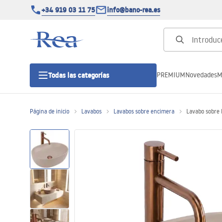
+34 919 03 11 75
info@bano-rea.es
PREMIUM
Novedades
M
Todas las categorías
Página de inicio
Lavabos
Lavabos sobre encimera
Lavabo sobre
Cabinas de ducha
Puertas de ducha
Platos de ducha
Drenajes lineales