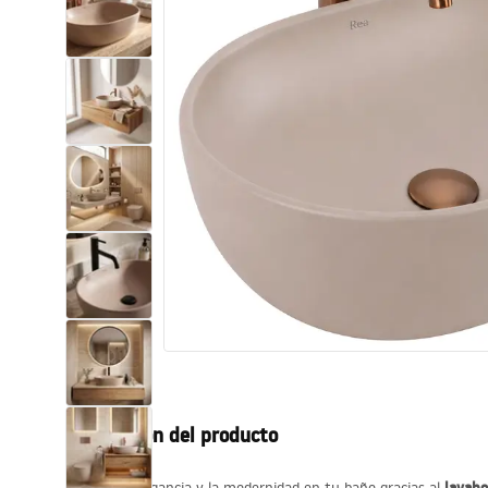
Inodoro, Bidé
Lavabos
Bañeras y mamparas
Grifería
Ducha
Cocina
Accesorios de baño
Descripción del producto