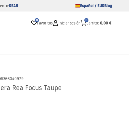
REA5
Español / EUR
Blog
ento:
0
0
0,00 €
Favoritos
Iniciar sesión
Carrito
:
06366040979
era Rea Focus Taupe