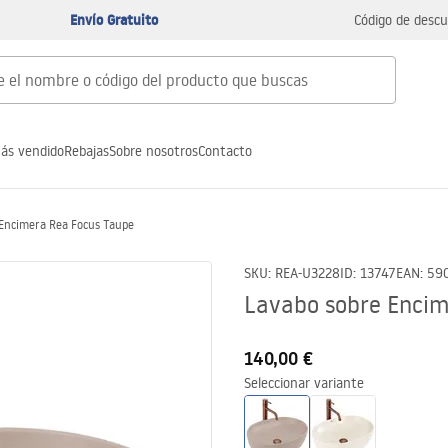
Envío Gratuito
Código de descu
ás vendido
Rebajas
Sobre nosotros
Contacto
 Encimera Rea Focus Taupe
SKU
:
REA-U3228
ID
:
13747
EAN
:
59
Lavabo sobre Encim
140,00 €
Seleccionar variante