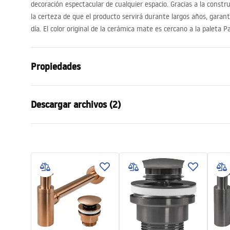
decoración espectacular de cualquier espacio. Gracias a la constr
la certeza de que el producto servirá durante largos años, garan
día. El color original de la cerámica mate es cercano a la paleta
Propiedades
Método de instalación
Sobre enci
Descargar archivos (2)
Material
Cerámica sa
Color
Beige, Imita
Condi
Acabado
Mate
Instrucciones de montaje
Warra
Basin.pdf
Longitud
485
mm
Basins
Anchura
345
mm
Altura
185
mm
Sügavus
110
mm
Forma
Ovalado