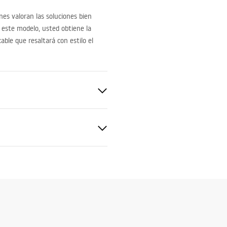
nes valoran las soluciones bien
r este modelo, usted obtiene la
able que resaltará con estilo el
ficado higiénico
baterie_kuchenne.pdf