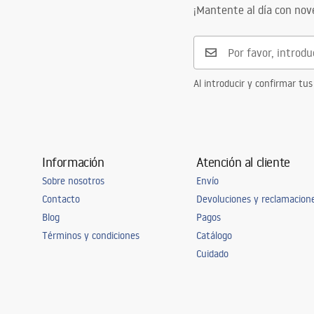
Tecnología de recubrimiento
Electroplati
Faucets_-_5.pdf
¡Mantente al día con no
Diámetro de la conexión
3/8 pulgada
Garantía
5 años
Al introducir y confirmar tus
Información
Atención al cliente
Sobre nosotros
Envío
Contacto
Devoluciones y reclamacion
Blog
Pagos
Términos y condiciones
Catálogo
Cuidado