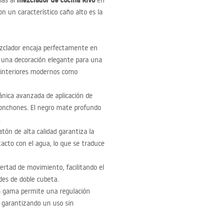
mezclador de cocina Rivo
ias al
en
on un característico caño alto es la
ezclador encaja perfectamente en
n una decoración elegante para una
 interiores modernos como
ánica avanzada de aplicación de
sconchones. El negro mate profundo
.
tón de alta calidad garantiza la
tacto con el agua, lo que se traduce
bertad de movimiento, facilitando el
des de doble cubeta.
a gama permite una regulación
, garantizando un uso sin