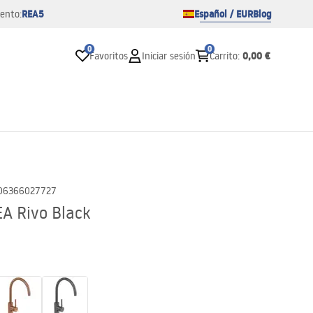
REA5
Español / EUR
Blog
ento:
0
0
0,00 €
Favoritos
Iniciar sesión
Carrito
:
06366027727
EA Rivo Black