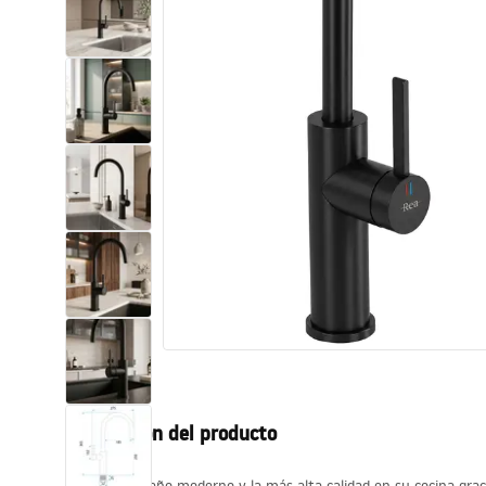
Inodoro, Bidé
Lavabos
Bañeras y mamparas
Grifería
Ducha
Cocina
Accesorios de baño
Descripción del producto