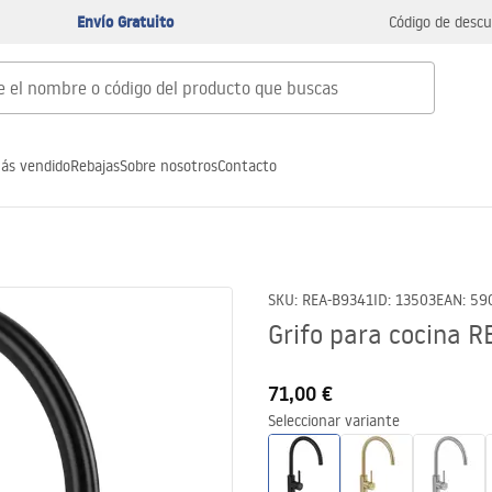
Envío Gratuito
Código de descu
ás vendido
Rebajas
Sobre nosotros
Contacto
SKU
:
REA-B9341
ID
:
13503
EAN
:
59
Grifo para cocina R
71,00 €
Seleccionar variante