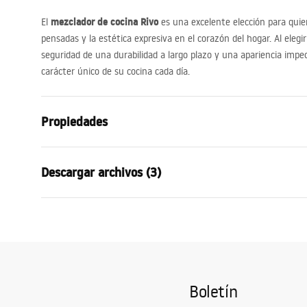
mezclador de cocina Rivo
El
es una excelente elección para quie
pensadas y la estética expresiva en el corazón del hogar. Al elegi
seguridad de una durabilidad a largo plazo y una apariencia impec
carácter único de su cocina cada día.
Propiedades
Tipo de grifo
de cocina
Descargar archivos (3)
Método de instalación
De repisa
Color
Negro
Instrucciones de montaje
Certi
Tipo de caño
Móvil
Faucet.pdf
atest_
Material
Latón
Alcance del caño
185
mm
Condiciones de garantía
Boletín
Altura
365
mm
Warranty_Terms_and_Conditions_