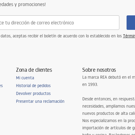
ng
vedades y promociones!
s
 datos, aceptas recibir el boletín de acuerdo con lo establecido en los
Términ
Zona de clientes
Sobre nosotros
La marca REA debutó en el m
Mi cuenta
en 1993.
es
Historial de pedidos
Devolver productos
Desde entonces, en respuest
Presentar una reclamación
necesidades, ampliamos nues
nuevos productos de alta cal
Nos especializamos en la pro
importación de artículos de gr