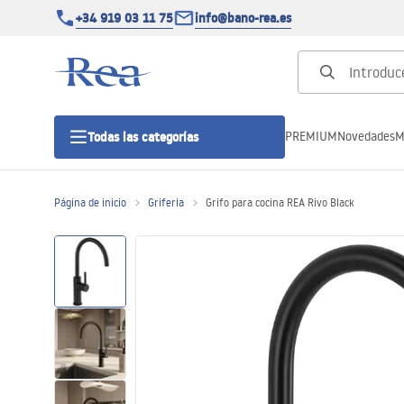
+34 919 03 11 75
info@bano-rea.es
PREMIUM
Novedades
M
Todas las categorías
Página de inicio
Grifería
Grifo para cocina REA Rivo Black
Cabinas de ducha
Puertas de ducha
Platos de ducha
Drenajes lineales