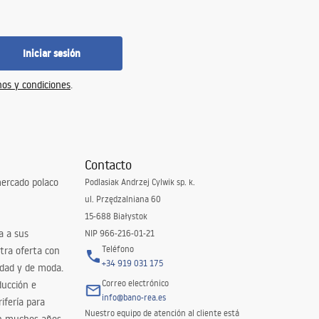
Iniciar sesión
os y condiciones
.
Contacto
ercado polaco
Podlasiak Andrzej Cylwik sp. k.
ul. Przędzalniana 60
15-688 Białystok
a a sus
NIP 966-216-01-21
Teléfono
tra oferta con
+34 919 031 175
idad y de moda.
Correo electrónico
ducción e
info@bano-rea.es
ifería para
Nuestro equipo de atención al cliente está