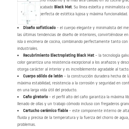
Aprecie el diseño moderno y la más alta calidad en su cocina grac
Black Mat
un elegante acabado
. Su línea esbelta y minimalista c
combinación perfecta de estética lujosa y máxima funcionalidad.
Diseño sofisticado
– el cuerpo elegante y minimalista del m
las últimas tendencias de diseño de interiores, convirtiéndose e
isla o encimera de cocina, combinando perfectamente tanto con
industriales.
Recubrimiento Electroplating Black Mat
– la tecnología galv
color garantiza una resistencia excepcional a los arañazos y de
otorga carácter al interior y es increíblemente agradable al tacto
Cuerpo sólido de latón
– la construcción duradera hecha de la
máxima estabilidad, resistencia a la corrosión y seguridad en con
en una larga vida útil del producto.
Caño giratorio
– el perfil alto del caño garantiza la máxima li
llenado de ollas y un trabajo cómodo incluso con fregaderos gran
Cartucho cerámico fiable
– este componente interno de alt
fluida y precisa de la temperatura y la fuerza del chorro de agua
problemas.