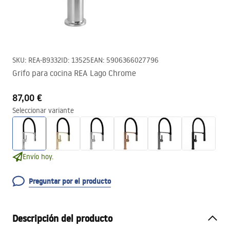
SKU
:
REA-B9332
ID
:
13525
EAN
:
5906366027796
Grifo para cocina REA Lago Chrome
87,00 €
Seleccionar variante
Envío hoy.
Preguntar por el producto
Descripción del producto