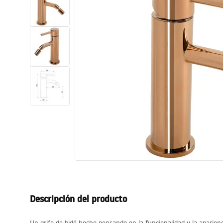
Inodoro, Bidé
Lavabos
Bañeras y mamparas
Grifería
Ducha
Cocina
Accesorios de baño
Descripción del producto