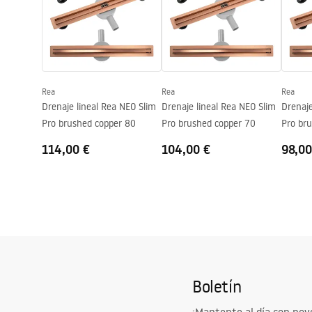
Altura
170
mm
Tecnología de recubrimiento
PVD
Diámetro de la conexión
3/8 pulgada
Rea
Rea
Rea
Drenaje lineal Rea NEO Slim
Drenaje lineal Rea NEO Slim
Drenaje
Pro brushed copper 80
Pro brushed copper 70
Pro br
114,00 €
104,00 €
98,00
Boletín