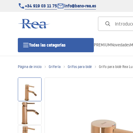
+34 919 03 11 75
info@bano-rea.es
PREMIUM
Novedades
M
Todas las categorías
Página de inicio
Grifería
Grifos para bidé
Grifo para bidé Rea L
Cabinas de ducha
Puertas de ducha
Platos de ducha
Drenajes lineales