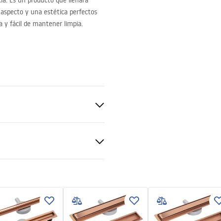
ia. Es un producto que llenará
aspecto y una estética perfectos
ra y fácil de mantener limpia.
ciones de garantía
nty_Terms_and_Conditions_
s_-_5.pdf