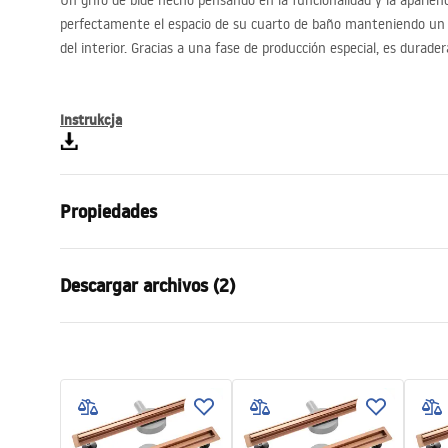
Un grifo de bidé hecho pensando en la funcionalidad y la aparienc
perfectamente el espacio de su cuarto de baño manteniendo un 
del interior. Gracias a una fase de producción especial, es durade
Instrukcja
Propiedades
Tipo de grifo
de bidé
Descargar archivos (2)
Método de instalación
De repisa
Color
Miedź
Condi
Tipo de caño
Móvil
Instrucciones de montaje
Warra
Faucet.pdf
Material
Latón
Faucet
Alcance del caño
90
mm