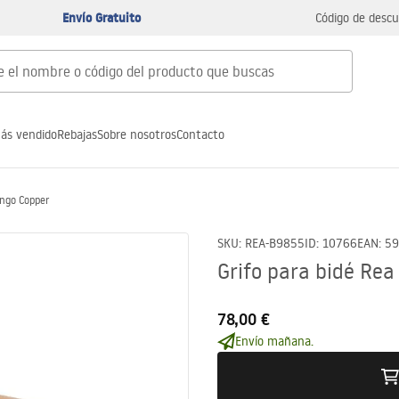
Envío Gratuito
Código de descu
ás vendido
Rebajas
Sobre nosotros
Contacto
ungo Copper
SKU
:
REA-B9855
ID
:
10766
EAN
:
59
Grifo para bidé Re
78,00 €
Envío mañana.