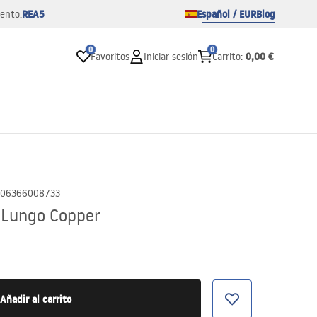
REA5
Español / EUR
Blog
ento:
0
0
0,00 €
Favoritos
Iniciar sesión
Carrito
:
06366008733
a Lungo Copper
Añadir al carrito