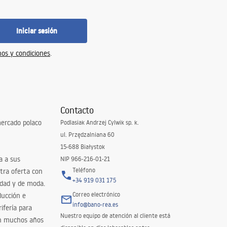
Iniciar sesión
os y condiciones
.
Contacto
ercado polaco
Podlasiak Andrzej Cylwik sp. k.
ul. Przędzalniana 60
15-688 Białystok
a a sus
NIP 966-216-01-21
Teléfono
tra oferta con
+34 919 031 175
idad y de moda.
Correo electrónico
ducción e
info@bano-rea.es
ifería para
Nuestro equipo de atención al cliente está
en muchos años