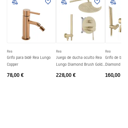
Instrucciones de montaje
Tipo de caño
Fija
Faucet.pdf
Material
Latón
Altura
110
mm
Warunki bezpieczeństwa
Tecnología de recubrimiento
Chrome plating
WARUNKI BEZPIECZENSTWA BATERIE.pdf
Diámetro de la conexión
1/2 pulgada
Rea
Rea
Rea
Condiciones de garantía
Grifo para bidé Rea Lungo
Juego de ducha oculto Rea
Grifo de bañ
Warranty_Terms_and_Conditions_Faucets_-_5.pdf
Copper
Lungo Diamond Brush Gold
Diamond Bru
+ BOX
78,00 €
228,00 €
160,00 €