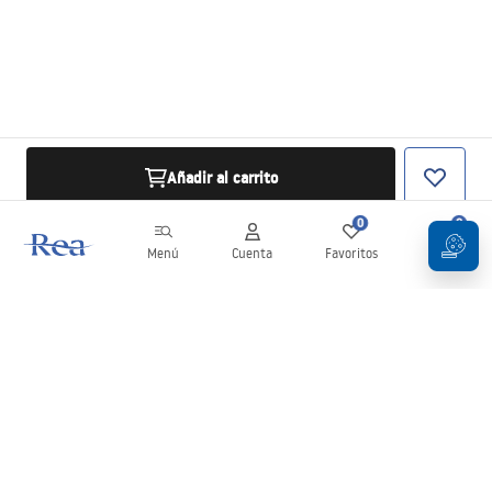
Añadir al carrito
0
0
Menú
Cuenta
Favoritos
Carrito
Boletín
¡Mantente al día con novedades y promociones!