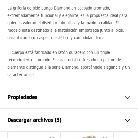
La grifería de bidé Lungo Diamond en acabado cromado,
extremadamente funcional y elegante, es la propuesta ideal para
quienes valoran el diseño minimalista y la máxima calidad. El
modelo está destinado a la instalación empotrada junto al bidé,
garantizando un aspecto estético y comodidad diaria.
El cuerpo está fabricado en latón duradero con un triple
recubrimiento cromado. El característico fresado en patrón de
diamante distingue a la serie Diamond, aportándole elegancia y un
carácter único.
Propiedades
Tipo de grifo
de bidé
Descargar archivos (3)
Método de instalación
De pared
Color
Cromo