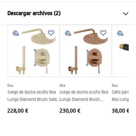
Tipo de grifo
de lavabo, de bañera
Descargar archivos (2)
Método de instalación
De pared , Empotrada
Color
Titanio
Instrukcja montażu
Tipo de caño
Fija
Instrukcja_montazu_.pdf
Material
Latón
Alcance del caño
185
mm
Condiciones de garantía
Altura
110
mm
Warranty_Terms_and_Conditions_Faucets_-_5.pdf
Tecnología de recubrimiento
PVD
Diámetro de la conexión
1/2 pulgada
Rea
Rea
Rea
Juego de ducha oculto Rea
Juego de ducha oculto Rea
Caño para gr
Lungo Diamond Brush Gold
Lungo Diamond Brush
Rea Lungo 16
+ BOX
Copper + BOX
228,00 €
230,00 €
38,00 €