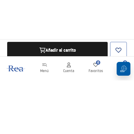
Añadir al carrito
0
0
Menú
Cuenta
Favoritos
Carrito
Boletín
¡Mantente al día con novedades y promociones!