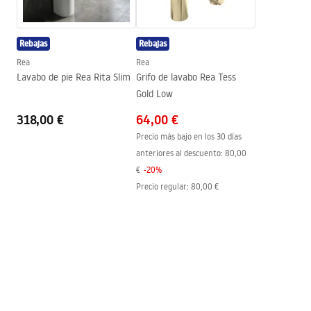
Altura
185
mm
faucet.pdf
Tecnología de recubrimiento
PVD
Rebajas
Rebajas
Diámetro de la conexión
3/8 pulgadas
Información de seguridad
Rea
Rea
Garantía
5 años
Safety_Information_Faucets.pdf
Lavabo de pie Rea Rita Slim
Grifo de lavabo Rea Tess
Gold Low
318,00 €
64,00 €
Precio más bajo en los 30 días
anteriores al descuento:
80,00
€
-
20
%
Precio regular
:
80,00 €