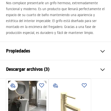
Nos complace presentarle un grifo hermoso, extremadamente
funcional y moderno. Es un producto que llenará perfectamente el
espacio de su cuarto de baño manteniendo una apariencia y
estética del interior impecable. El grifo está diseñado para ser
montado en la encimera del fregadero. Gracias a una fase de
producción especial, es duradero y fácil de mantener limpio.
Propiedades
Tipo de grifo
de lavabo
Descargar archivos (3)
Método de instalación
De repisa
Color
Dorado
Condiciones de garantía
Tipo de caño
Fija
Warranty_Terms_and_Conditions_Faucets_-_5.pdf
Material
Latón
Alcance del caño
105
mm
Instrucciones de montaje