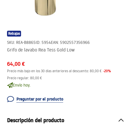
Rebajas
SKU
:
REA-B8865
ID
:
5954
EAN
:
5902557356966
Grifo de lavabo Rea Tess Gold Low
64,00 €
-
20
%
Precio más bajo en los 30 días anteriores al descuento:
80,00 €
Precio regular
:
80,00 €
Envío hoy.
Preguntar por el producto
Descripción del producto