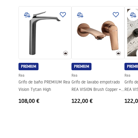
Color
Titán
manual podt.pdf
Pielęg
Alcance del caño
185
mm
Tecnología de recubrimiento
PVD
Condi
Instrukcja montażu
Tipo de cartucho
cerámica
Warra
Instrukcja_montazu_.pdf
Altura
105
mm
Faucet
Diámetro de la conexión
1/2 pulgada
Aireador
incluido
PREMIUM
PREMIUM
PREMI
Sistema BOX
tiene
Rea
Rea
Rea
Longitud de tubos incluida
no aplicable
Grifo de baño PREMIUM Rea
Grifo de lavabo empotrado
Grifo d
Garantía
5 años
Vision Tytan High
REA VISION Brush Copper +
REA VI
BOX
108,00 €
122,00 €
122,0