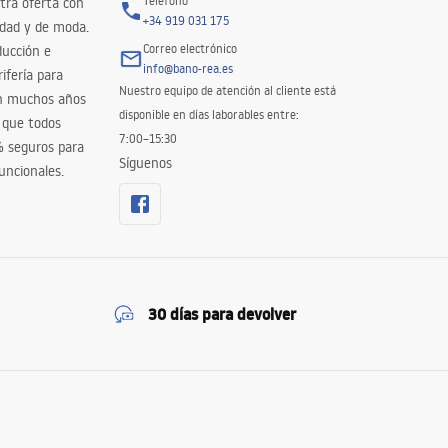
Teléfono
tra oferta con
+34 919 031 175
idad y de moda.
Correo electrónico
ducción e
info@bano-rea.es
ifería para
Nuestro equipo de atención al cliente está
en muchos años
disponible en días laborables entre:
 que todos
7:00–15:30
% seguros para
Síguenos
uncionales.
30 días para devolver