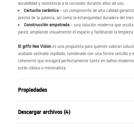
durabilidad y resistencia a la corrosión durante años de uso.
Cartucho cerámico
– un componente de alta calidad garanti
preciso de la palanca, así como la estanqueidad duradera del me
Construcción empotrada
– una solución moderna que oculta 
pared, ampliando visualmente el espacio y facilitando la limpieza 
El grifo Rea Vision
es una propuesta para quienes valoran solucio
acabado satinado cepillado, combinado con una forma sencilla y 
coherente que encajará perfectamente tanto en baños moderno
estilo clásico o minimalista.
Propiedades
Tipo de grifo
de lavabo, 
Descargar archivos (4)
Método de instalación del grifo
bajo yeso
Material
latón
manual
Pielę