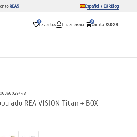
REA5
Español / EUR
Blog
ento:
0
0
0,00 €
Favoritos
Iniciar sesión
Carrito
:
06366029448
potrado REA VISION Titan + BOX