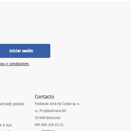
Iniciar sesión
os y condiciones
.
Contacto
ercado polaco
Podlasiak Andrzej Cylwik sp. k.
ul. Przędzalniana 60
15-688 Białystok
a a sus
NIP 966-216-01-21