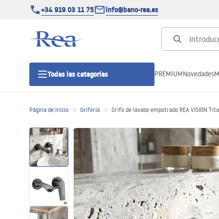
+34 919 03 11 75
info@bano-rea.es
PREMIUM
Novedades
M
Todas las categorías
Página de inicio
Grifería
Grifo de lavabo empotrado REA VISION Tit
Cabinas de ducha
Puertas de ducha
Platos de ducha
Drenajes lineales