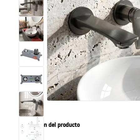
Inodoro, Bidé
Lavabos
Bañeras y mamparas
Grifería
Ducha
Cocina
Accesorios de baño
Descripción del producto