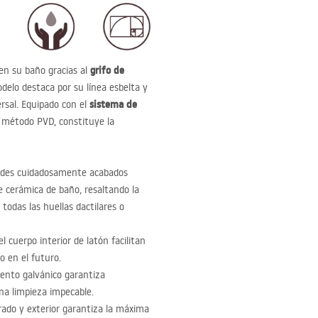
grifo de
en su baño gracias al
odelo destaca por su línea esbelta y
sistema de
ersal. Equipado con el
l método
PVD
, constituye la
bordes cuidadosamente acabados
e cerámica de baño, resaltando la
todas las huellas dactilares o
l cuerpo interior de latón facilitan
io en el futuro.
iento galvánico garantiza
una limpieza impecable.
rado y exterior garantiza la máxima