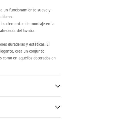
za un funcionamiento suave y
canismo.
los elementos de montaje en la
alrededor del lavabo.
nes duraderas y estéticas. El
elegante, crea un conjunto
s como en aquellos decorados en
de bañera
gnacja