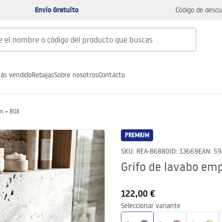
Envío Gratuito
Código de descu
ás vendido
Rebajas
Sobre nosotros
Contacto
an + BOX
PREMIUM
SKU
:
REA-B6880
ID
:
13669
EAN
:
59
Grifo de lavabo em
122,00 €
Seleccionar variante