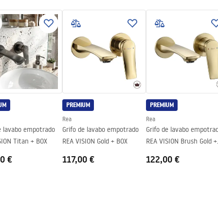
nacja.pdf
ciones de garantía
nty_Terms_and_Conditions_
s_-_5.pdf
UM
PREMIUM
PREMIUM
Rea
Rea
e lavabo empotrado
Grifo de lavabo empotrado
Grifo de lavabo empotra
SION Titan + BOX
REA VISION Gold + BOX
REA VISION Brush Gold +
BOX
0 €
117,00 €
122,00 €