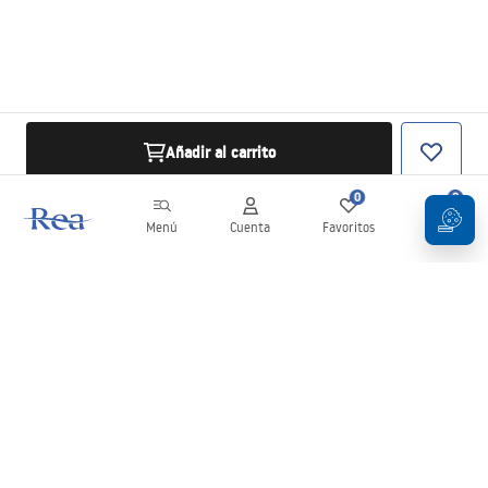
Añadir al carrito
0
0
Menú
Cuenta
Favoritos
Carrito
Boletín
¡Mantente al día con novedades y promociones!