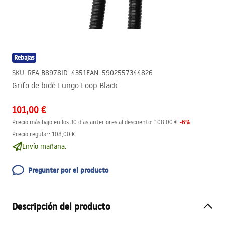
Rebajas
SKU
:
REA-B8978
ID
:
4351
EAN
:
5902557344826
Grifo de bidé Lungo Loop Black
101,00 €
-
6
%
Precio más bajo en los 30 días anteriores al descuento:
108,00 €
Precio regular
:
108,00 €
Envío mañana.
Preguntar por el producto
Descripción del producto