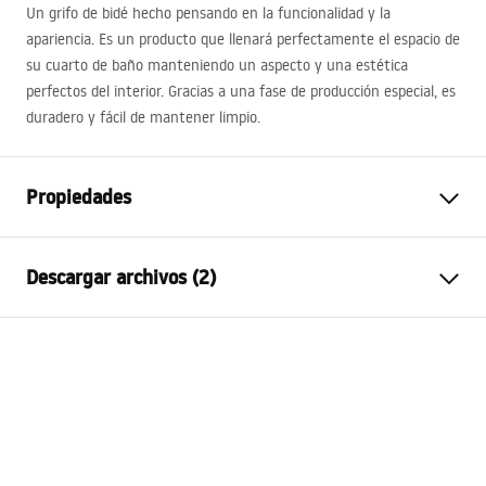
Un grifo de bidé hecho pensando en la funcionalidad y la
apariencia. Es un producto que llenará perfectamente el espacio de
su cuarto de baño manteniendo un aspecto y una estética
perfectos del interior. Gracias a una fase de producción especial, es
duradero y fácil de mantener limpio.
Propiedades
Tipo de grifo
de bidé
Descargar archivos (2)
Método de instalación
De pared
Color
Negro
Instrucciones de montaje
Tipo de caño
Fija
Faucet.pdf
Material
Latón
Altura
110
mm
Condiciones de garantía
Tecnología de recubrimiento
Electroplating
Warranty_Terms_and_Conditions_Faucets_-_5.pdf