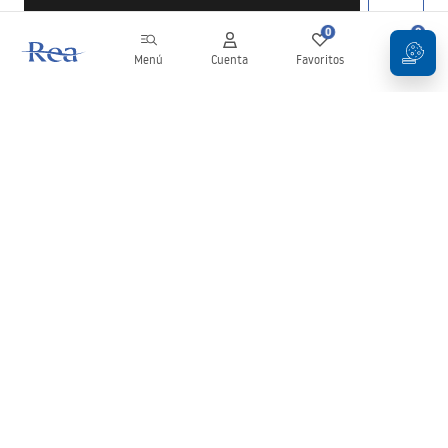
0
0
Menú
Cuenta
Favoritos
Carrito
Boletín
¡Mantente al día con novedades y promociones!
Iniciar sesión
Al introducir y confirmar tus datos, aceptas recibir el boletín de
acuerdo con lo establecido en los
Términos y condiciones
.