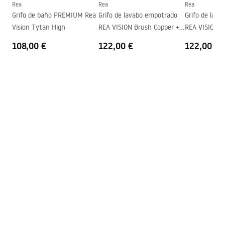
Rea
Rea
Rea
Garantía
5 años
Safety_Information_Faucets.pdf
Grifo de baño PREMIUM Rea
Grifo de lavabo empotrado
Grifo de lav
Vision Tytan High
REA VISION Brush Copper +
REA VISION T
BOX
108,00 €
122,00 €
122,00 €