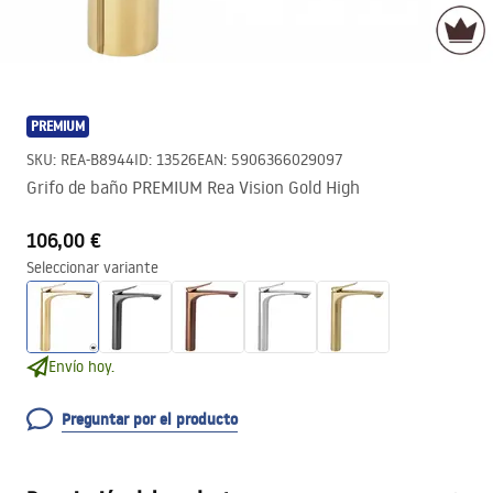
PREMIUM
SKU
:
REA-B8944
ID
:
13526
EAN
:
5906366029097
Grifo de baño PREMIUM Rea Vision Gold High
106,00 €
Seleccionar variante
Envío hoy.
Preguntar por el producto