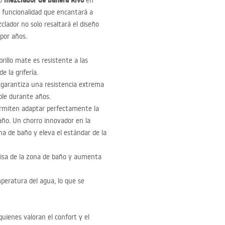
mezclador de bañera Rivo
ro
en
y funcionalidad que encantará a
clador no solo resaltará el diseño
 por años.
rillo mate es resistente a las
e la grifería.
 garantiza una resistencia extrema
ble durante años.
ermiten adaptar perfectamente la
año. Un chorro innovador en la
ona de baño y eleva el estándar de la
ecisa de la zona de baño y aumenta
peratura del agua, lo que se
quienes valoran el confort y el