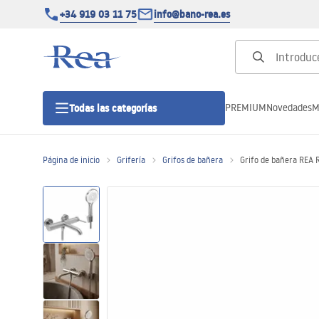
+34 919 03 11 75
info@bano-rea.es
PREMIUM
Novedades
M
Todas las categorías
Página de inicio
Grifería
Grifos de bañera
Grifo de bañera REA 
Cabinas de ducha
Puertas de ducha
Platos de ducha
Drenajes lineales