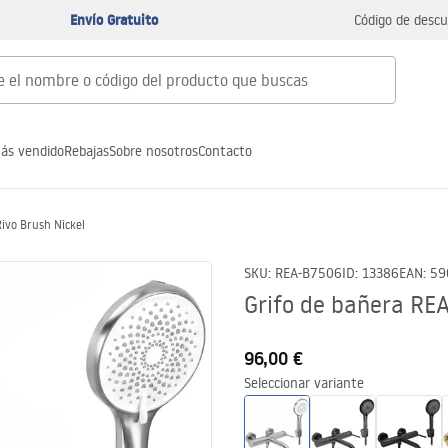
Envío Gratuito
Código de descu
ás vendido
Rebajas
Sobre nosotros
Contacto
Rivo Brush Nickel
SKU
:
REA-B7506
ID
:
13386
EAN
:
59
Grifo de bañera REA
96,00 €
Seleccionar variante