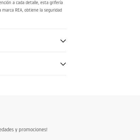
nción a cada detalle, esta grifería
 la marca
REA
, obtiene la seguridad
ado
ciones de garantía
nty_Terms_and_Conditions_
s_-_5.pdf
vedades y promociones!