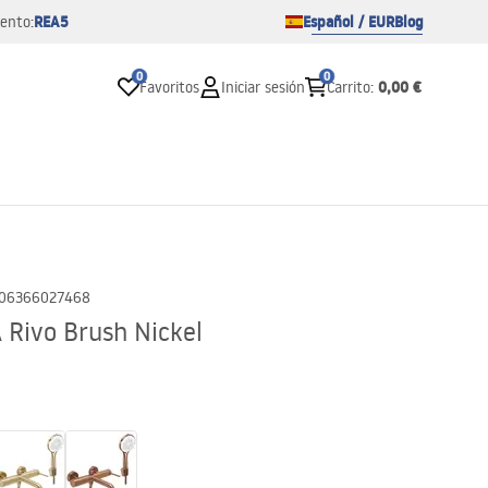
REA5
Español / EUR
Blog
ento:
0
0
0,00 €
Favoritos
Iniciar sesión
Carrito
:
06366027468
 Rivo Brush Nickel