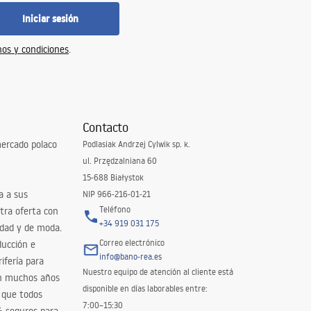
Iniciar sesión
os y condiciones
.
Contacto
ercado polaco
Podlasiak Andrzej Cylwik sp. k.
ul. Przędzalniana 60
15-688 Białystok
a a sus
NIP 966-216-01-21
Teléfono
tra oferta con
+34 919 031 175
idad y de moda.
Correo electrónico
ducción e
info@bano-rea.es
ifería para
Nuestro equipo de atención al cliente está
en muchos años
disponible en días laborables entre:
 que todos
7:00–15:30