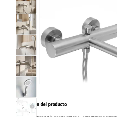
Inodoro, Bidé
Lavabos
Bañeras y mamparas
Grifería
Ducha
Cocina
Accesorios de baño
Descripción del producto