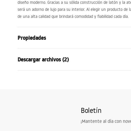
diseño moderno. Gracias a su sólida construcción de latón y la ate
será un adorno de lujo para su interior. Al elegir un producto de
de una alta calidad que brindará comodidad y fiabilidad cada día.
Propiedades
Tipo de grifo
de bañera
Descargar archivos (2)
Método de instalación
De pared
Color
Acero cepill
Condi
Tipo de caño
Fija
Instrucciones de montaje
Warra
Faucet.pdf
Material
Latón, ABS
Faucet
Alcance del caño
225
mm
Boletín
Altura
60
mm
Tecnología de recubrimiento
PVD
¡Mantente al día con no
Diámetro de la conexión
1/2 pulgada