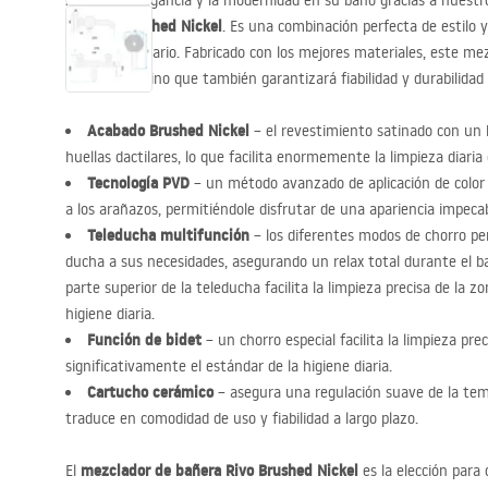
Aprecie la elegancia y la modernidad en su baño gracias a nuest
Brushed Nickel
acabado
. Es una combinación perfecta de estilo 
cualquier usuario. Fabricado con los mejores materiales, este mez
de su baño, sino que también garantizará fiabilidad y durabilidad
Acabado Brushed Nickel
– el revestimiento satinado con un b
huellas dactilares, lo que facilita enormemente la limpieza diaria d
Tecnología
PVD
– un método avanzado de aplicación de color
a los arañazos, permitiéndole disfrutar de una apariencia impeca
Teleducha multifunción
– los diferentes modos de chorro p
ducha a sus necesidades, asegurando un relax total durante el b
parte superior de la teleducha facilita la limpieza precisa de la z
higiene diaria.
Función de bidet
– un chorro especial facilita la limpieza pr
significativamente el estándar de la higiene diaria.
Cartucho cerámico
– asegura una regulación suave de la tem
traduce en comodidad de uso y fiabilidad a largo plazo.
mezclador de bañera Rivo Brushed Nickel
El
es la elección para 