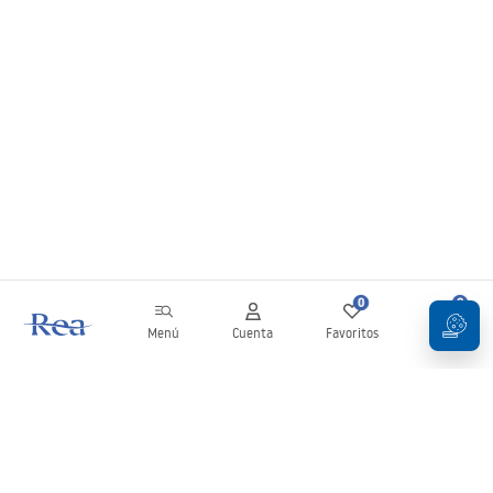
0
0
Menú
Cuenta
Favoritos
Carrito
Boletín
¡Mantente al día con novedades y promociones!