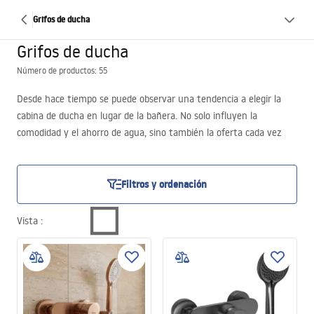
Grifos de ducha
Grifos de ducha
Número de productos: 55
Desde hace tiempo se puede observar una tendencia a elegir la
cabina de ducha en lugar de la bañera. No solo influyen la
comodidad y el ahorro de agua, sino también la oferta cada vez
más amplia de equipos de ducha. Los grifos de ducha están
equipados con opciones que aumentan su funcionalidad y
permiten disfrutar de un baño relajante. En el surtido de
REA
Filtros y ordenación
encontrará una amplia selección de grifería de baño que sorprende
por su diseño y comodidad de uso.
Vista
: