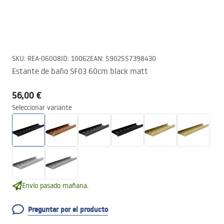
SKU
:
REA-06008
ID
:
10062
EAN
:
5902557398430
Estante de baño SF03 60cm black matt
56,00 €
Seleccionar variante
Envío pasado mañana.
Preguntar por el producto