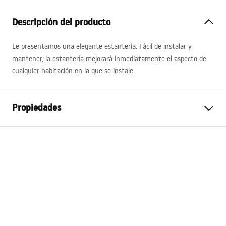
Descripción del producto
Le presentamos una elegante estantería. Fácil de instalar y
mantener, la estantería mejorará inmediatamente el aspecto de
cualquier habitación en la que se instale.
Propiedades
Color
Negro
Material
Acero inoxidable
Método de instalación
Atornillado
Anchura
600
mm
Altura
50
mm
Sügavus
90
mm