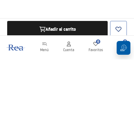
Añadir al carrito
0
0
Menú
Cuenta
Favoritos
Carrito
Boletín
¡Mantente al día con novedades y promociones!
Iniciar sesión