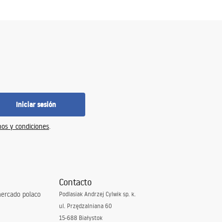
Iniciar sesión
os y condiciones
.
Contacto
ercado polaco
Podlasiak Andrzej Cylwik sp. k.
ul. Przędzalniana 60
15-688 Białystok