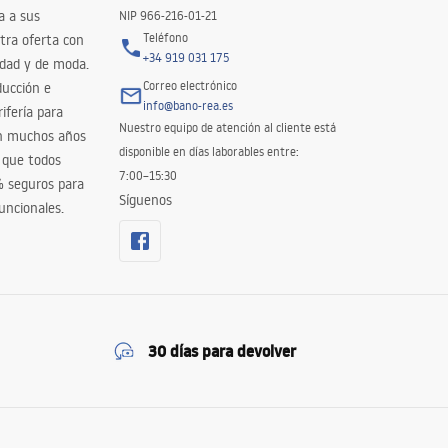
a a sus
NIP 966-216-01-21
Teléfono
tra oferta con
+34 919 031 175
idad y de moda.
Correo electrónico
ducción e
info@bano-rea.es
ifería para
Nuestro equipo de atención al cliente está
en muchos años
disponible en días laborables entre:
 que todos
7:00–15:30
% seguros para
Síguenos
uncionales.
30 días para devolver