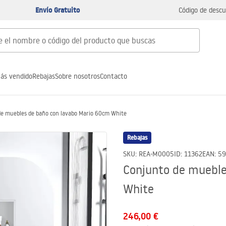
Envío Gratuito
Código de descu
ás vendido
Rebajas
Sobre nosotros
Contacto
de muebles de baño con lavabo Mario 60cm White
Rebajas
SKU
:
REA-M0005
ID
:
11362
EAN
:
59
Conjunto de mueble
White
246,00 €