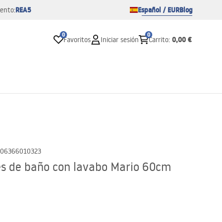
REA5
Español / EUR
Blog
ento:
0
0
0,00 €
Favoritos
Iniciar sesión
Carrito
:
06366010323
s de baño con lavabo Mario 60cm