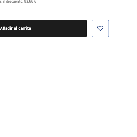
s al descuento:
93,66 €
Añadir al carrito