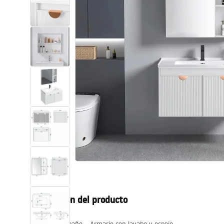
Inodoro, Bidé
Lavabos
Bañeras y mamparas
Grifería
Ducha
Cocina
Accesorios de baño
Descripción del producto