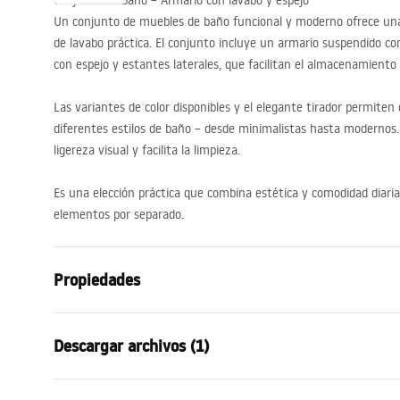
Conjunto de baño – Armario con lavabo y espejo
Un conjunto de muebles de baño funcional y moderno ofrece una 
de lavabo práctica. El conjunto incluye un armario suspendido c
con espejo y estantes laterales, que facilitan el almacenamiento 
Las variantes de color disponibles y el elegante tirador permite
diferentes estilos de baño – desde minimalistas hasta modernos.
ligereza visual y facilita la limpieza.
Es una elección práctica que combina estética y comodidad diaria
elementos por separado.
Propiedades
Color
Blanco
Descargar archivos (1)
Método de instalación
Suspendida
Material
Aluminio , C