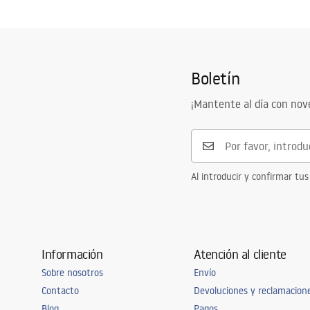
Condiciones de garantía
Altura
500
mm
Warranty_Terms_and_Conditions_Basins_-_5.pdf
Anchura
610
mm
Sügavus
470
mm
Boletín
¡Mantente al día con no
Al introducir y confirmar tus
Información
Atención al cliente
Sobre nosotros
Envío
Contacto
Devoluciones y reclamacion
Blog
Pagos