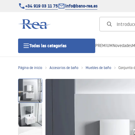
+34 919 03 11 75
info@bano-rea.es
PREMIUM
Novedades
M
Todas las categorías
Página de inicio
Accesorios de baño
Muebles de baño
Conjunto 
Cabinas de ducha
Puertas de ducha
Platos de ducha
Drenajes lineales